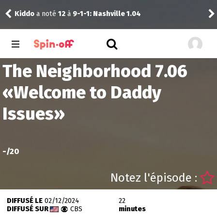
Kiddo
a noté
12
à
9-1-1: Nashville 1.04
Pud
The Neighborhood 7.06
«
Welcome to Daddy
Issues
»
-
/20
Notez l'épisode :
DIFFUSÉ LE
02/12/2024
22
DIFFUSÉ SUR
CBS
minutes