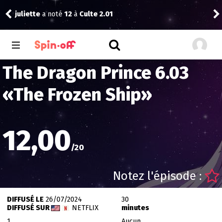
juliette
a noté
12
à
Culte 2.01
Kid
The Dragon Prince 6.03
«
The Frozen Ship
»
12,00
/
20
Notez l'épisode :
DIFFUSÉ LE
26/07/2024
30
DIFFUSÉ SUR
NETFLIX
minutes
1
Aucun