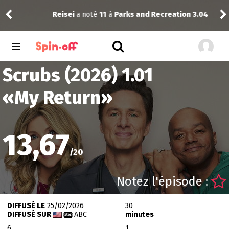
Reisei
a noté
11
à
Parks and Recreation 3.04
Dra
Scrubs (2026) 1.01
«
My Return
»
13,67
/
20
Notez l'épisode :
DIFFUSÉ LE
25/02/2026
30
DIFFUSÉ SUR
ABC
minutes
6
1