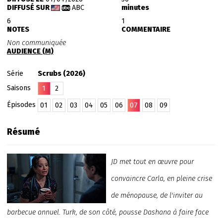
DIFFUSÉ SUR
ABC
minutes
6
1
NOTES
COMMENTAIRE
Non communiquée
AUDIENCE (M)
Série
Scrubs (2026)
Saisons
1
2
Épisodes
01
02
03
04
05
06
07
08
09
Résumé
JD met tout en œuvre pour
convaincre Carla, en pleine crise
de ménopause, de l'inviter au
barbecue annuel. Turk, de son côté, pousse Dashana à faire face