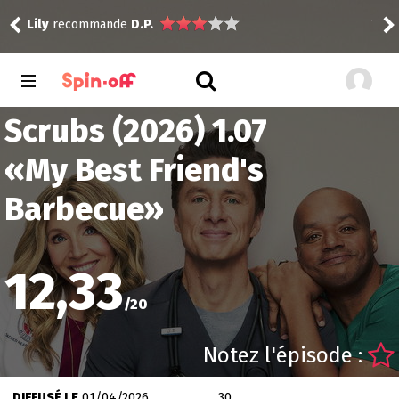
Still
Lily
recommande
D.P.
Vic
Scrubs (2026) 1.07
«
My Best Friend's
Barbecue
»
12,33
/
20
Notez l'épisode :
DIFFUSÉ LE
01/04/2026
30