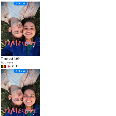
Time:out 1.09
Gap year
VRT1