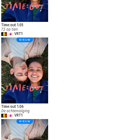
Time:out 1.05
7,5 op tien
VRT1
Time:out 1.06
De achtervolging
VRT1