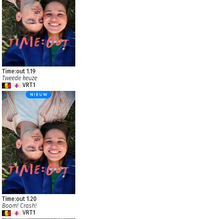
Time:out 1.19
Tweede keuze
VRT1
Time:out 1.20
Boom! Crash!
VRT1