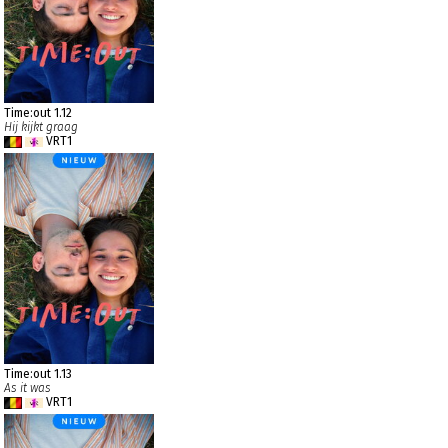
Time:out 1.12
Hij kijkt graag
VRT1
Time:out 1.13
As it was
VRT1