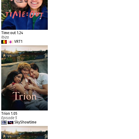
Time:out 1.24
Ibiza
VRT1
Trion 1.05
Episode 5
SkyShowtime