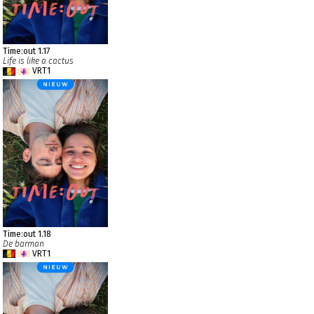
Time:out 1.17
Life is like a cactus
VRT1
Time:out 1.18
De barman
VRT1