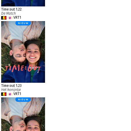
Time:out 1.22
De Match
VRT1
Time:out 1.23
Het konijntje
VRT1