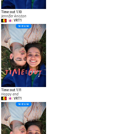
Time:out 1.10
Jennifer Aniston
VRT1
Time:out 1.11
Happy end
VRT1