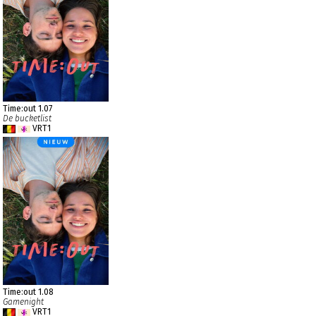
Time:out 1.07
De bucketlist
VRT1
Time:out 1.08
Gamenight
VRT1