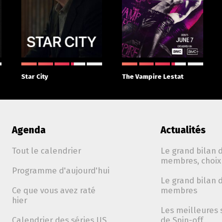
Star City
The Vampire Lestat
Agenda
Actualités
Tout le calendrier
Le grand bilan d
membres, choix 
Programme d'aujourd'hui
Le grand bilan d
Ce que vous avez raté
membres
hier
Les meilleures 
Calendrier des séries US
de Spin-off