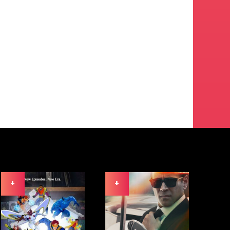
+
+
+