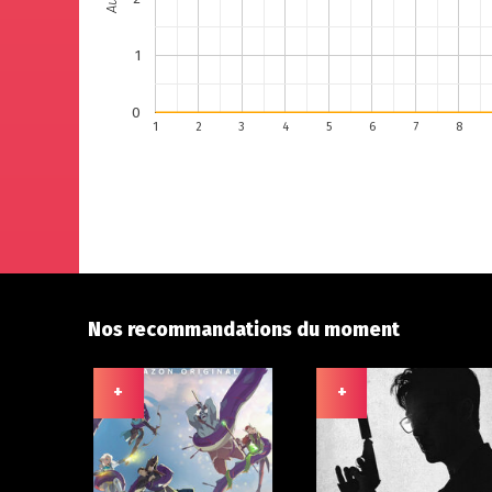
1
0
1
2
3
4
5
6
7
8
Nos recommandations du moment
+
+