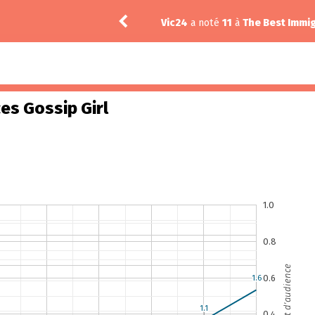
12
Vic24
a noté
11
à
The Best Immig
es Gossip Girl
1.0
0.8
Part d'audience
0.6
1.6
1.6
1.1
1.1
0.4