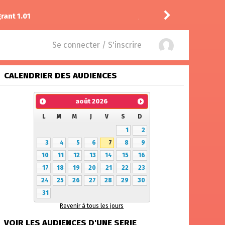
rant 1.01
Jeje_650
a noté
13
à
Stua
Se connecter / S'inscrire
CALENDRIER DES AUDIENCES
août
2026
L
M
M
J
V
S
D
1
2
3
4
5
6
7
8
9
10
11
12
13
14
15
16
17
18
19
20
21
22
23
24
25
26
27
28
29
30
31
Revenir à tous les jours
VOIR LES AUDIENCES D'UNE SERIE