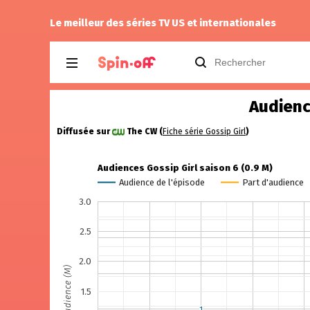
.07
Drannock
a noté
14
à
Stargate SG-1 1.
Le meilleur des séries TV US et internationales
Audienc
Diffusée sur
The CW (
Fiche série Gossip Girl
)
Audiences Gossip Girl saison 6 (0.9 M)
Audience de l'épisode
Part d'audience
3.0
2.5
2.0
Audience (M)
1.5
1
1