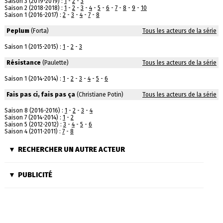
Saison 3 (2019-2019) :
1
-
2
-
3
Saison 2 (2018-2018) :
1
-
2
-
3
-
4
-
5
-
6
-
7
-
8
-
9
-
10
Saison 1 (2016-2017) :
2
-
3
-
4
-
7
-
8
Peplum
(Forta)
Tous les acteurs de la série
Saison 1 (2015-2015) :
1
-
2
-
3
Résistance
(Paulette)
Tous les acteurs de la série
Saison 1 (2014-2014) :
1
-
2
-
3
-
4
-
5
-
6
Fais pas ci, fais pas ça
(Christiane Potin)
Tous les acteurs de la série
Saison 8 (2016-2016) :
1
-
2
-
3
-
4
Saison 7 (2014-2014) :
1
-
2
Saison 5 (2012-2012) :
3
-
4
-
5
-
6
Saison 4 (2011-2011) :
7
-
8
RECHERCHER UN AUTRE ACTEUR
PUBLICITÉ