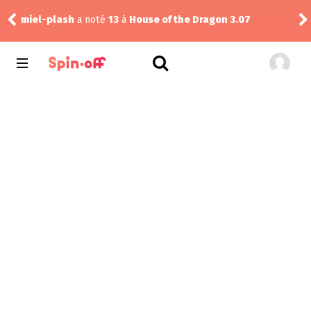
miel-plash
a noté
13
à
House of the Dragon 3.07
rink