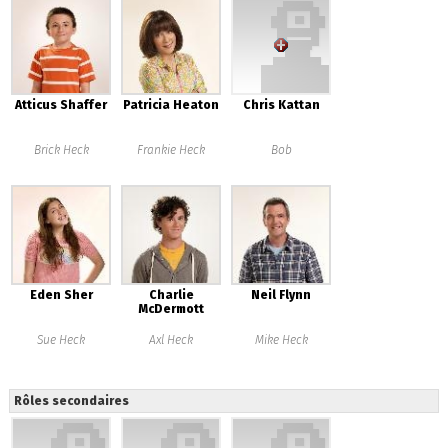
Atticus Shaffer
Patricia Heaton
Chris Kattan
Brick Heck
Frankie Heck
Bob
Eden Sher
Charlie
Neil Flynn
McDermott
Sue Heck
Axl Heck
Mike Heck
Rôles secondaires