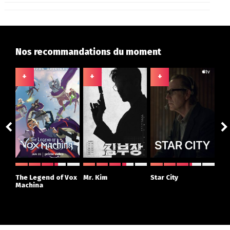
Nos recommandations du moment
+
+
+
+
The Legend of Vox
Mr. Kim
Star City
The
Machina