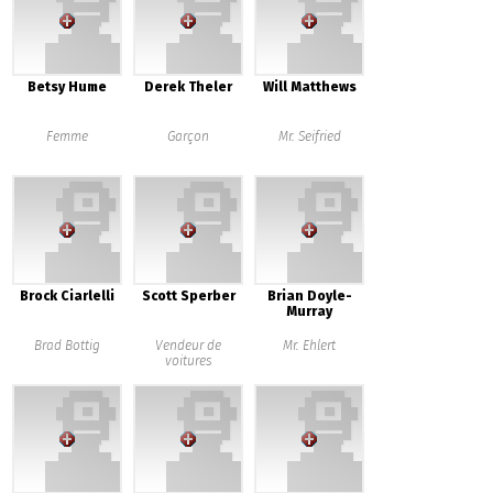
Betsy Hume
Derek Theler
Will Matthews
Femme
Garçon
Mr. Seifried
Brock Ciarlelli
Scott Sperber
Brian Doyle-
Murray
Brad Bottig
Vendeur de
Mr. Ehlert
voitures