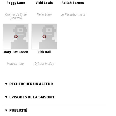
Peggy Lane
Vicki Lewis
Adilah Barnes
Ouvrier de Crise
Melle Barry
La Réceptionniste
(voix VO)
Mary-Pat Green
Rick Hall
Mme Larimer
Officier McCoy
RECHERCHER UN ACTEUR
EPISODES DE LA SAISON 1
PUBLICITÉ