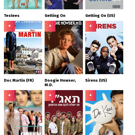
Testees
Getting On
Getting On (US)
+
+
+
Doc Martin (FR)
Doogie Howser,
Sirens (US)
M.D.
+
+
+