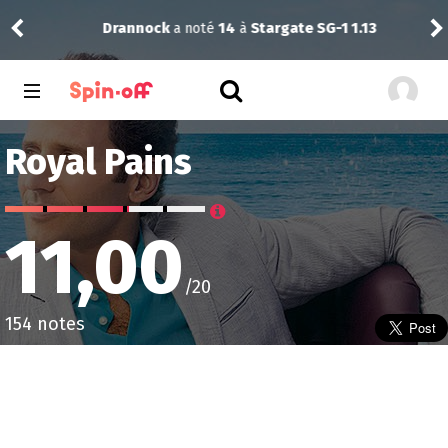
Drannock
a noté
14
à
Stargate SG-1 1.13
Vic
Royal Pains
11,00
/20
154 notes