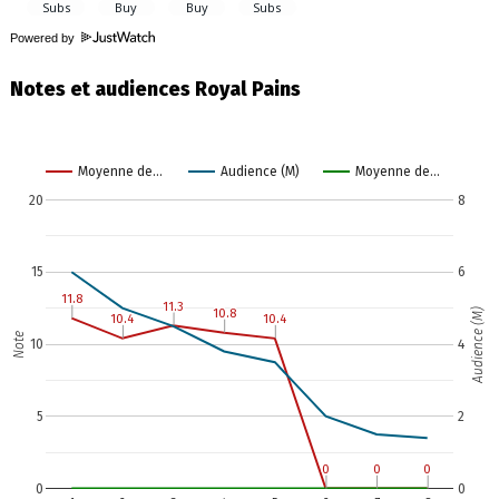
Powered by
Notes et audiences Royal Pains
Moyenne de…
Audience (M)
Moyenne de…
20
8
15
6
11.8
11.8
11.3
11.3
Audience (M)
10.8
10.8
10.4
10.4
10.4
10.4
Note
10
4
5
2
0
0
0
0
0
0
0
0