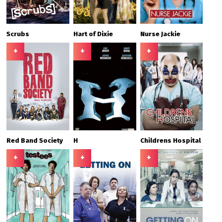
Scrubs
Hart of Dixie
Nurse Jackie
+
+
+
Red Band Society
H
Childrens Hospital
+
+
+