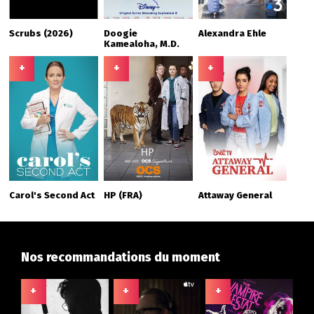
Scrubs (2026)
Doogie
Alexandra Ehle
Kamealoha, M.D.
+
+
+
Carol's Second Act
HP (FRA)
Attaway General
Nos recommandations du moment
+
+
+
+