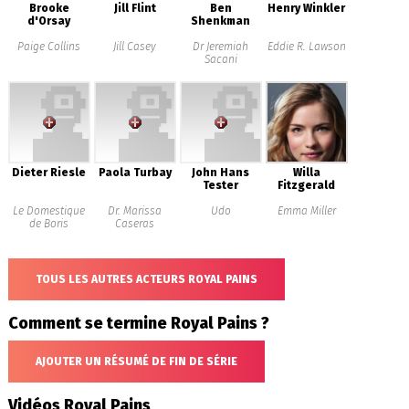
Brooke
Jill Flint
Ben
Henry Winkler
d'Orsay
Shenkman
Paige Collins
Jill Casey
Dr Jeremiah
Eddie R. Lawson
Sacani
Dieter Riesle
Paola Turbay
John Hans
Willa
Tester
Fitzgerald
Le Domestique
Dr. Marissa
Udo
Emma Miller
de Boris
Caseras
TOUS LES AUTRES ACTEURS ROYAL PAINS
Comment se termine Royal Pains ?
AJOUTER UN RÉSUMÉ DE FIN DE SÉRIE
Vidéos Royal Pains