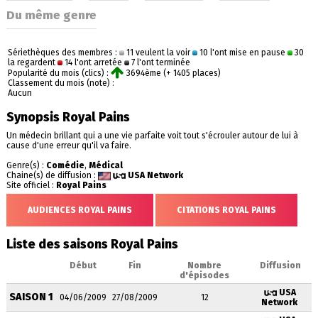
Du même genre
Sériethèques des membres :
11 veulent la voir
10 l'ont mise en pause
30
la regardent
14 l'ont arretée
7 l'ont terminée
Popularité du mois (clics) :
3694ème (+ 1405 places)
Classement du mois (note) :
Aucun
Synopsis Royal Pains
Un médecin brillant qui a une vie parfaite voit tout s'écrouler autour de lui à
cause d'une erreur qu'il va faire.
Genre(s) :
Comédie
,
Médical
Chaine(s) de diffusion :
USA Network
Site officiel :
Royal Pains
AUDIENCES ROYAL PAINS
CITATIONS ROYAL PAINS
Liste des saisons Royal Pains
Début
Fin
Nombre
Diffusion
d'épisodes
USA
SAISON 1
04/06/2009
27/08/2009
12
Network