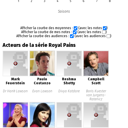
1
2
3
4
5
6
7
8
Saisons
Afficher la courbe des moyennes :
(avec les notes
)
Afficher la courbe de mes notes :
(avec les notes
)
Afficher la courbe des audiences :
(avec les audiences
)
Acteurs de la série Royal Pains
Mark
Paulo
Reshma
Campbell
Feuerstein
Costanzo
Shetty
Scott
Dr Hank Lawson
Evan Lawson
Divya Katdare
Boris Kuester
von Jurgens-
Ratenicz