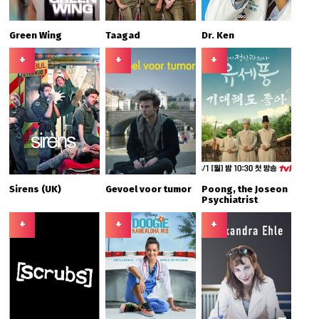
Green Wing
Taagad
Dr. Ken
+
+
+
Sirens (UK)
Gevoel voor tumor
Poong, the Joseon
Psychiatrist
+
+
+