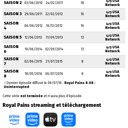
USA
SAISON 2
03/06/2010
24/02/2011
18
Network
USA
SAISON 3
29/06/2011
22/02/2012
16
Network
SAISON
USA
06/06/2012
16/12/2012
16
4
Network
USA
SAISON 5
12/06/2013
11/09/2013
13
Network
SAISON
USA
10/06/2014
02/09/2014
13
6
Network
SAISON
USA
02/06/2015
21/07/2015
8
7
Network
SAISON
USA
18/05/2016
06/07/2016
8
8
Network
› Dernier épisode diffusé le 06/07/16 :
Royal Pains 8.08 :
Uninterrupted
Cette série
est terminée
et n'aura plus d'épisode.
Royal Pains streaming et téléchargement