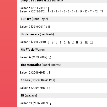
Drop Dead Diva
(Luke Daniels)
Saison 5 (2013-2013) :
1
Saison 4 (2012-2012) :
1
-
2
-
3
-
4
-
5
-
6
-
7
-
8
-
9
-
10
-
11
-
12
-
13
CSI: NY
(Chris Boyle)
Saison 7 (2010-2011) :
13
Undercovers
(Leo Nash)
Saison 1 (2010-2010) :
1
-
2
-
3
-
4
-
5
-
6
-
7
-
8
-
9
-
10
-
11
Nip/Tuck
(Warren)
Saison 6 (2009-2009) :
7
The Mentalist
(Bodhi Andros)
Saison 2 (2009-2010) :
1
Bones
(Officer David Poe)
Saison 5 (2009-2010) :
8
ER
(Wallace)
Saison 13 (2006-2007) :
2