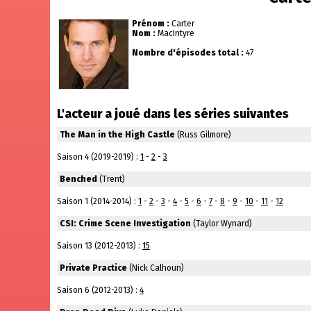
Prénom :
Carter
Nom :
MacIntyre
Nombre d'épisodes total :
47
L'acteur a joué dans les séries suivantes
The Man in the High Castle
(Russ Gilmore)
Saison 4 (2019-2019) :
1
-
2
-
3
Benched
(Trent)
Saison 1 (2014-2014) :
1
-
2
-
3
-
4
-
5
-
6
-
7
-
8
-
9
-
10
-
11
-
12
CSI: Crime Scene Investigation
(Taylor Wynard)
Saison 13 (2012-2013) :
15
Private Practice
(Nick Calhoun)
Saison 6 (2012-2013) :
4