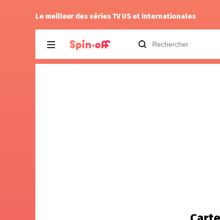
yukisoma35
a noté
14
à
The Rookie (20
Le meilleur des séries TV US et internationales
Carte