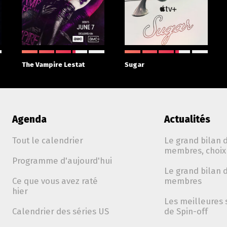
The Vampire Lestat
Sugar
Agenda
Actualités
Tout le calendrier
Le grand bilan d
membres, choix 
Programme d'aujourd'hui
Le grand bilan d
Ce que vous avez raté
membres
hier
Les meilleures 
Calendrier des séries US
de Spin-off