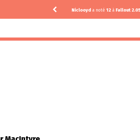
18) 5.07
Niclooyd
a noté
12
à
Fallout 2.0
r MacIntyre