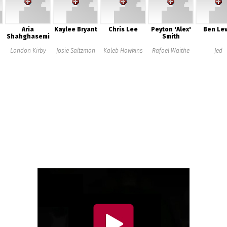
Aria
Kaylee Bryant
Chris Lee
Peyton 'Alex'
Ben Lev
Shahghasemi
Smith
n
Landon Kirby
Josie Saltzman
Kaleb Hawkins
Rafael Waithe
Jed