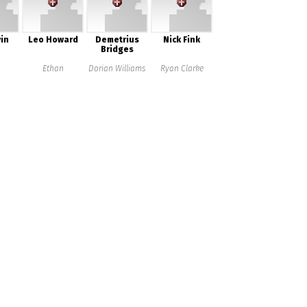
in
Leo Howard
Demetrius
Nick Fink
Bridges
Ethan
Dorian Williams
Ryan Clarke