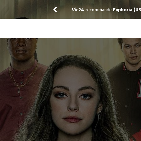
Vic24
a noté
9
à
Euphoria (US) 3