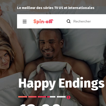
Reisei
a noté
12
à
Spin City 2.16
Le meilleur des séries TV US et internationales
Happy Endings