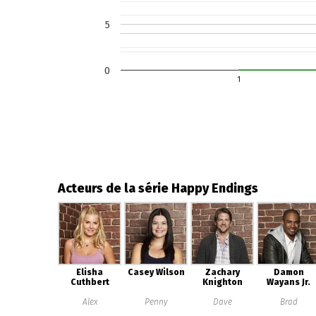
5
0
1
Acteurs de la série Happy Endings
Elisha
Casey Wilson
Zachary
Damon
Cuthbert
Knighton
Wayans Jr.
Alex
Penny
Dave
Brad