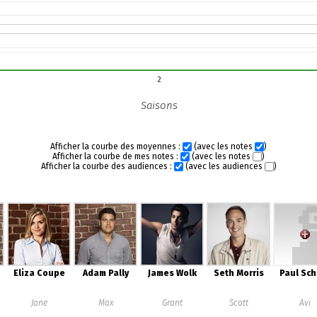
2
Saisons
Afficher la courbe des moyennes :
(avec les notes
)
Afficher la courbe de mes notes :
(avec les notes
)
Afficher la courbe des audiences :
(avec les audiences
)
Eliza Coupe
Adam Pally
James Wolk
Seth Morris
Paul Sch
Jane
Max
Grant
Scott
Avi