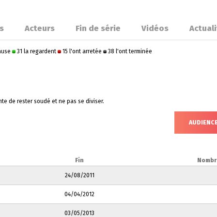
s
Acteurs
Fin de série
Vidéos
Actual
pause
31 la regardent
15 l'ont arretée
38 l'ont terminée
nte de rester soudé et ne pas se diviser.
AUDIENC
Fin
Nombr
24/08/2011
04/04/2012
03/05/2013