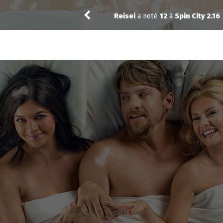
Thibol
a noté
11
à
Trying 5.05