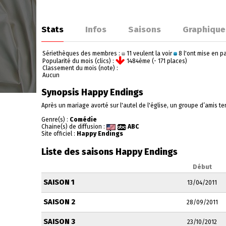
Stats
Infos
Saisons
Graphique
Sériethèques des membres :
11 veulent la voir
8 l'ont mise en 
Popularité du mois (clics) :
1484ème (- 171 places)
Classement du mois (note) :
Aucun
Synopsis Happy Endings
Après un mariage avorté sur l'autel de l'église, un groupe d’amis te
Genre(s) :
Comédie
Chaine(s) de diffusion :
ABC
Site officiel :
Happy Endings
Liste des saisons Happy Endings
Début
SAISON 1
13/04/2011
SAISON 2
28/09/2011
SAISON 3
23/10/2012