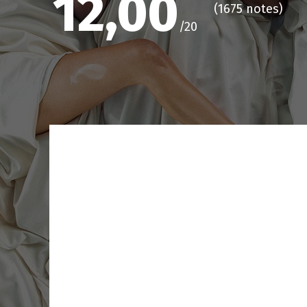
12,00
(
1675 notes
)
/20