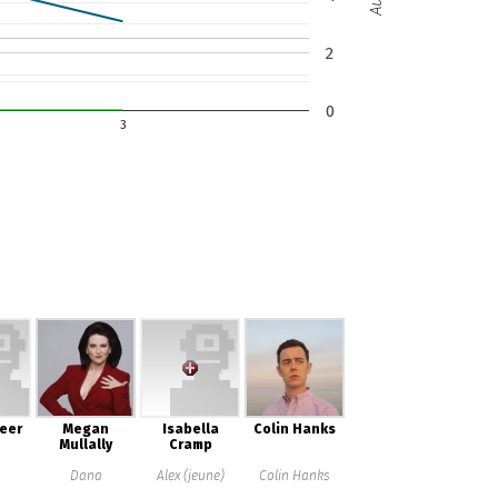
2
0
3
eer
Megan
Isabella
Colin Hanks
Mullally
Cramp
Dana
Alex (jeune)
Colin Hanks