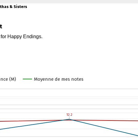
thas & Sisters
t
nce (M)
Moyenne de mes notes
12.2
12.2