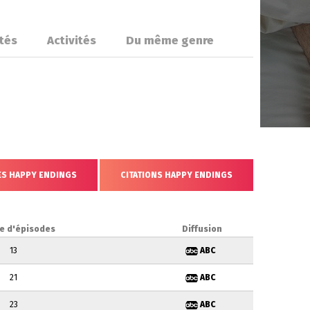
ités
Activités
Du même genre
ES HAPPY ENDINGS
CITATIONS HAPPY ENDINGS
e d'épisodes
Diffusion
13
ABC
21
ABC
23
ABC