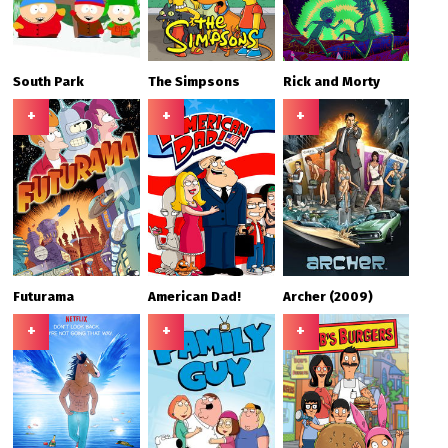
South Park
The Simpsons
Rick and Morty
+
+
+
Futurama
American Dad!
Archer (2009)
+
+
+