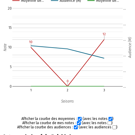
Moyenne de…
Audience (M)
Moyenne de…
20
…
…
15
12
12
Audience (M)
…
10
10
Note
10
…
5
…
0
0
0
…
1
2
3
Saisons
Afficher la courbe des moyennes :
(avec les notes
)
Afficher la courbe de mes notes :
(avec les notes
)
Afficher la courbe des audiences :
(avec les audiences
)