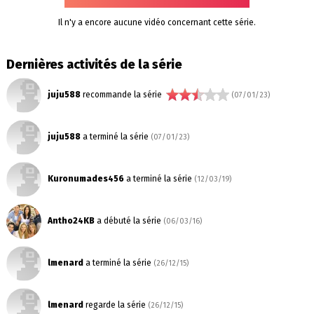
Il n'y a encore aucune vidéo concernant cette série.
Dernières activités de la série
juju588
recommande la série
(07/01/23)
juju588
a terminé la série
(07/01/23)
Kuronumades456
a terminé la série
(12/03/19)
Antho24KB
a débuté la série
(06/03/16)
lmenard
a terminé la série
(26/12/15)
lmenard
regarde la série
(26/12/15)