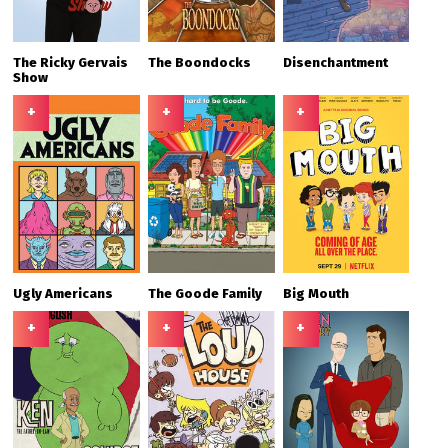
The Ricky Gervais
The Boondocks
Disenchantment
Show
+
+
+
Ugly Americans
The Goode Family
Big Mouth
+
+
+