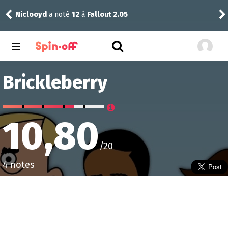
Vic24
a noté
12
à
The Best Immigrant 1.05
Brickleberry
10,80
/20
4 notes