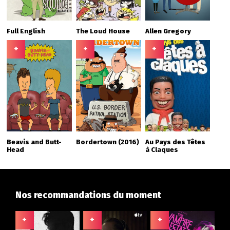
Full English
The Loud House
Allen Gregory
+
+
+
Beavis and Butt-
Bordertown (2016)
Au Pays des Têtes
Head
à Claques
Nos recommandations du moment
+
+
+
+