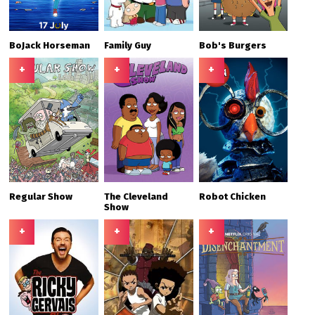
BoJack Horseman
Family Guy
Bob's Burgers
+
+
+
Regular Show
The Cleveland
Robot Chicken
Show
+
+
+