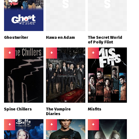
Ghostwriter
Hawa en Adam
The Secret World
of Polly Flint
+
+
+
Spine Chillers
The Vampire
Misfits
Diaries
+
+
+