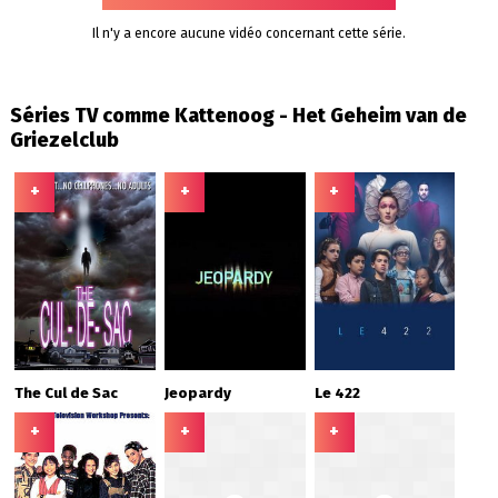
Il n'y a encore aucune vidéo concernant cette série.
Séries TV comme Kattenoog - Het Geheim van de
Griezelclub
+
+
+
The Cul de Sac
Jeopardy
Le 422
+
+
+