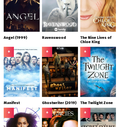
Angel (1999)
Ravenswood
The Nine Lives of
Chloe King
+
+
+
Manifest
Ghostwriter (2019)
The Twilight Zone
+
+
+