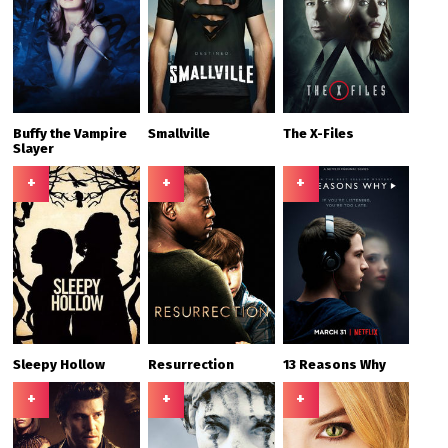
Buffy the Vampire
Smallville
The X-Files
Slayer
+
+
+
Sleepy Hollow
Resurrection
13 Reasons Why
+
+
+