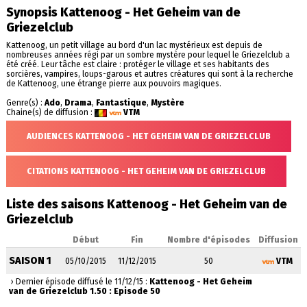
Synopsis Kattenoog - Het Geheim van de
Griezelclub
Kattenoog, un petit village au bord d'un lac mystérieux est depuis de
nombreuses années régi par un sombre mystère pour lequel le Griezelclub a
été créé. Leur tâche est claire : protéger le village et ses habitants des
sorcières, vampires, loups-garous et autres créatures qui sont à la recherche
de Kattenoog, une étrange pierre aux pouvoirs magiques.
Genre(s) :
Ado
,
Drama
,
Fantastique
,
Mystère
Chaine(s) de diffusion :
VTM
AUDIENCES KATTENOOG - HET GEHEIM VAN DE GRIEZELCLUB
CITATIONS KATTENOOG - HET GEHEIM VAN DE GRIEZELCLUB
Liste des saisons Kattenoog - Het Geheim van de
Griezelclub
Début
Fin
Nombre d'épisodes
Diffusion
SAISON 1
05/10/2015
11/12/2015
50
VTM
› Dernier épisode diffusé le 11/12/15 :
Kattenoog - Het Geheim
van de Griezelclub 1.50 : Episode 50