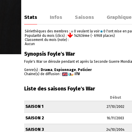
Stats
Infos
Saisons
Graphique
Sériethèques des membres :
0 veulent la voir
0 l'ont mise en p
Popularité du mois (clics) :
14263ème (- 6968 places)
Classement du mois (note) :
Aucun
Synopsis Foyle's War
Foyle's War se déroule pendant et après la Seconde Guerre Mondiale
Genre(s) :
Drama
,
Espionnage
,
Policier
Chaine(s) de diffusion :
ITV
Liste des saisons Foyle's War
Début
SAISON 1
27/10/2002
SAISON 2
16/11/2003
SAISON 3
24/10/2004