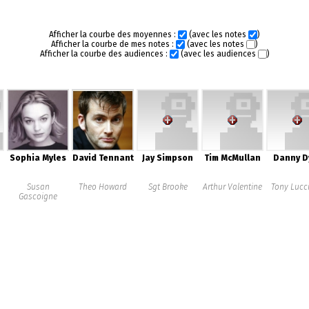
Afficher la courbe des moyennes :
(avec les notes
)
Afficher la courbe de mes notes :
(avec les notes
)
Afficher la courbe des audiences :
(avec les audiences
)
Sophia Myles
David Tennant
Jay Simpson
Tim McMullan
Danny D
Susan
Theo Howard
Sgt Brooke
Arthur Valentine
Tony Lucc
Gascoigne