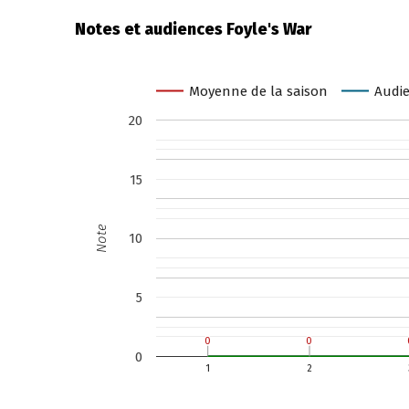
Notes et audiences Foyle's War
Moyenne de la saison
Audie
20
15
Note
10
5
0
0
0
0
0
1
2