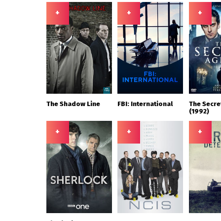
+
+
+
The Shadow Line
FBI: International
The Secre
(1992)
+
+
+