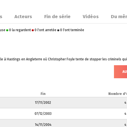
s
Acteurs
Fin de série
Vidéos
Du mê
ause
0 la regardent
0 l'ont arretée
0 l'ont terminée
 à Hastings en Angleterre où Christopher Foyle tente de stopper les criminels qui
AU
Fin
Nombre d'
17/11/2002
4
07/12/2003
4
14/11/2004
4