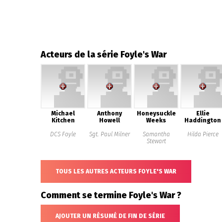
Acteurs de la série Foyle's War
Michael
Anthony
Honeysuckle
Ellie
Kitchen
Howell
Weeks
Haddington
DCS Foyle
Sgt. Paul Milner
Samantha
Hilda Pierce
Stewart
TOUS LES AUTRES ACTEURS FOYLE'S WAR
Comment se termine Foyle's War ?
AJOUTER UN RÉSUMÉ DE FIN DE SÉRIE