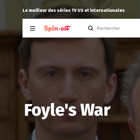
Vic24
a noté
13
à
The Best Immigrant 1
Le meilleur des séries TV US et internationales
Foyle's War