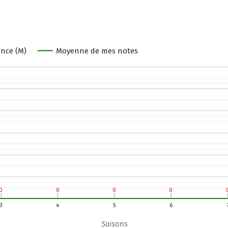
nce (M)
Moyenne de mes notes
0
0
0
0
0
0
0
0
3
4
5
6
Saisons