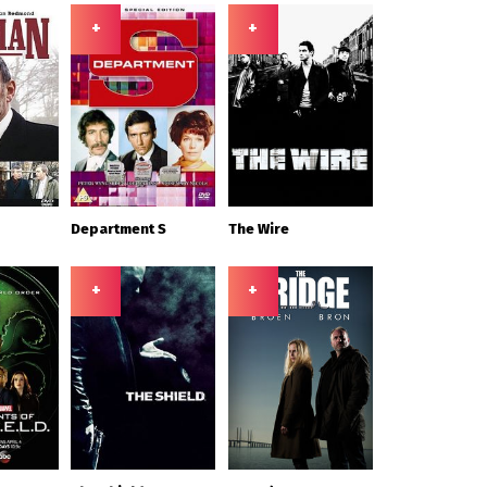
+
+
Department S
The Wire
+
+