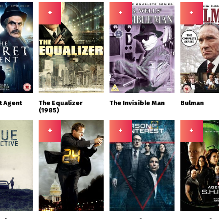
+
+
+
t Agent
The Equalizer
The Invisible Man
Bulman
(1985)
+
+
+