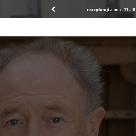
.02
crazybenji
a noté
11
à
Daredevil