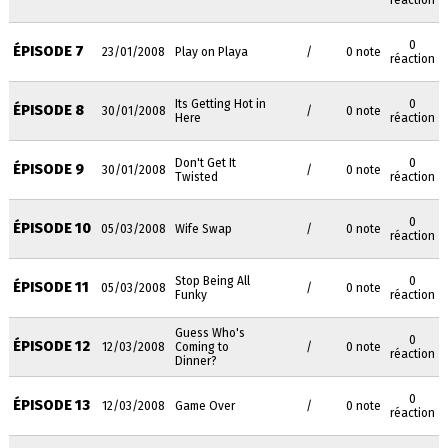
réaction
0
ÉPISODE 7
23/01/2008
Play on Playa
/
0 note
réaction
Its Getting Hot in
0
ÉPISODE 8
30/01/2008
/
0 note
Here
réaction
Don't Get It
0
ÉPISODE 9
30/01/2008
/
0 note
Twisted
réaction
0
ÉPISODE 10
05/03/2008
Wife Swap
/
0 note
réaction
Stop Being All
0
ÉPISODE 11
05/03/2008
/
0 note
Funky
réaction
Guess Who's
0
ÉPISODE 12
12/03/2008
Coming to
/
0 note
réaction
Dinner?
0
ÉPISODE 13
12/03/2008
Game Over
/
0 note
réaction