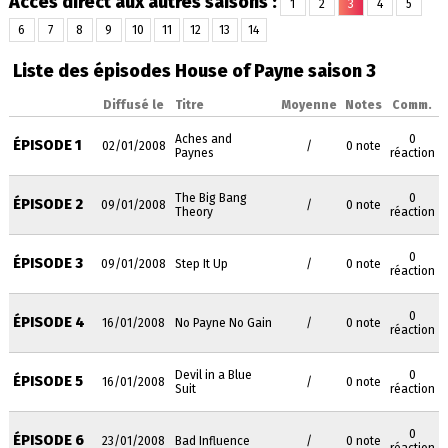
Accès direct aux autres saisons :
1
2
3
4
5
6
7
8
9
10
11
12
13
14
Liste des épisodes House of Payne saison 3
Diffusé le
Titre
Moyenne
Notes
Comm.
Aches and
0
ÉPISODE 1
02/01/2008
/
0 note
Paynes
réaction
The Big Bang
0
ÉPISODE 2
09/01/2008
/
0 note
Theory
réaction
0
ÉPISODE 3
09/01/2008
Step It Up
/
0 note
réaction
0
ÉPISODE 4
16/01/2008
No Payne No Gain
/
0 note
réaction
Devil in a Blue
0
ÉPISODE 5
16/01/2008
/
0 note
Suit
réaction
0
ÉPISODE 6
23/01/2008
Bad Influence
/
0 note