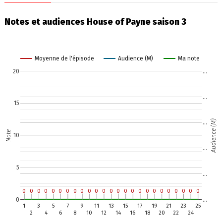
Notes et audiences House of Payne saison 3
Moyenne de l'épisode
Audience (M)
Ma note
20
…
…
15
Audience (M)
…
Note
10
…
5
…
0
0
0
0
0
0
0
0
0
0
0
0
0
0
0
0
0
0
0
0
0
0
0
0
0
0
0
0
0
0
0
0
0
0
0
0
0
0
0
0
0
0
0
0
0
0
0
0
0
0
0
…
1
3
5
7
9
11
13
15
17
19
21
23
25
2
4
6
8
10
12
14
16
18
20
22
24