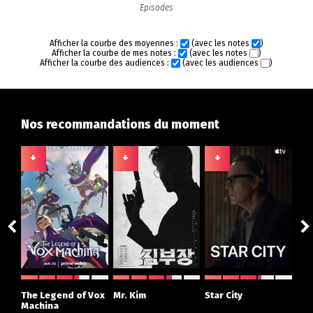
Episodes
Afficher la courbe des moyennes :
(avec les notes
)
Afficher la courbe de mes notes :
(avec les notes
)
Afficher la courbe des audiences :
(avec les audiences
)
Nos recommandations du moment
+
+
+
+
ght
The Legend of Vox
Mr. Kim
Star City
The
r
Machina