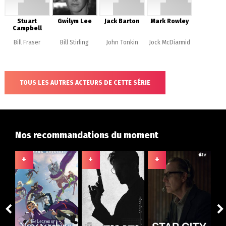
Stuart
Gwilym Lee
Jack Barton
Mark Rowley
Campbell
Bill Fraser
Bill Stirling
John Tonkin
Jock McDiarmid
TOUS LES AUTRES ACTEURS DE CETTE SÉRIE
Nos recommandations du moment
+
+
+
+