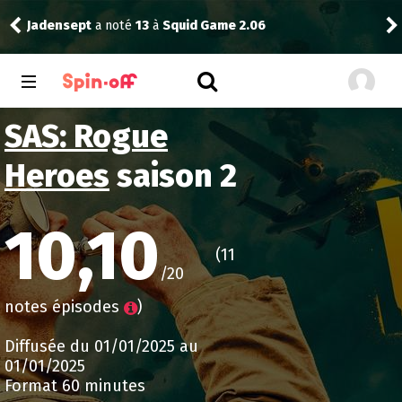
Jadensept
a noté
13
à
Squid Game 2.06
Dra
SAS: Rogue
Heroes
saison 2
10,10
(11
/20
notes épisodes
)
Diffusée du 01/01/2025 au
01/01/2025
Format 60 minutes