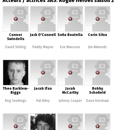
Acteurs / actrices SAS: Rogue Heroes saison 2
Connor
Jack O'Connell
Sofia Boutella
Corin Silva
Swindells
David Stirling
Paddy Mayne
Eve Mansour
Jim Almonds
Theo Barklem-
Jacob Ifan
Jacob
Bobby
Biggs
McCarthy
Schofield
Reg Seekings
Pat Riley
Johnny Cooper
Dave Kershaw