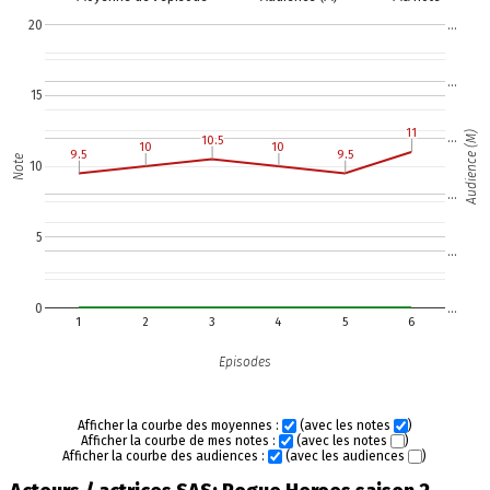
20
…
…
15
11
11
Audience (M)
…
10.5
10.5
10
10
10
10
9.5
9.5
9.5
9.5
Note
10
…
5
…
0
…
1
2
3
4
5
6
Episodes
Afficher la courbe des moyennes :
(avec les notes
)
Afficher la courbe de mes notes :
(avec les notes
)
Afficher la courbe des audiences :
(avec les audiences
)