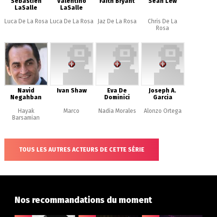
Sebastien
Valentino
Faith Bryant
Sean Lew
LaSalle
LaSalle
Luca De La Rosa
Luca De La Rosa
Jaz De La Rosa
Chris De La
Rosa
Navid
Ivan Shaw
Eva De
Joseph A.
Negahban
Dominici
Garcia
Hayak
Marco
Nadia Morales
Alonzo Ortega
Barsamian
TOUS LES AUTRES ACTEURS DE CETTE SÉRIE
Nos recommandations du moment