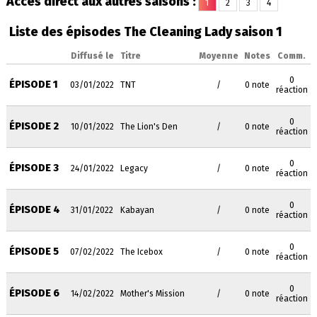
Accès direct aux autres saisons :
1
2
3
4
Liste des épisodes The Cleaning Lady saison 1
Diffusé le
Titre
Moyenne
Notes
Comm.
0
ÉPISODE 1
03/01/2022
TNT
/
0 note
réaction
0
ÉPISODE 2
10/01/2022
The Lion's Den
/
0 note
réaction
0
ÉPISODE 3
24/01/2022
Legacy
/
0 note
réaction
0
ÉPISODE 4
31/01/2022
Kabayan
/
0 note
réaction
0
ÉPISODE 5
07/02/2022
The Icebox
/
0 note
réaction
0
ÉPISODE 6
14/02/2022
Mother's Mission
/
0 note
réaction