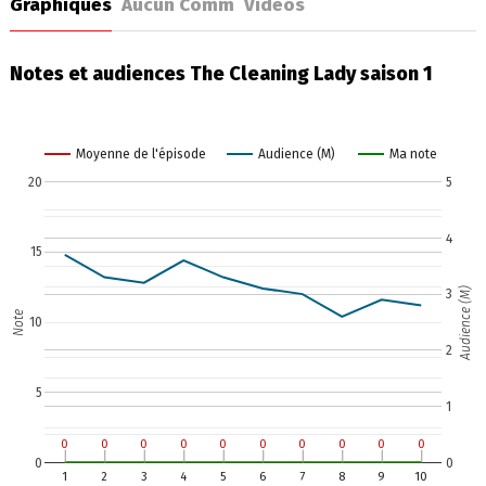
Graphiques
Aucun Comm
Vidéos
Notes et audiences The Cleaning Lady saison 1
Moyenne de l'épisode
Audience (M)
Ma note
20
5
4
15
Audience (M)
3
Note
10
2
5
1
0
0
0
0
0
0
0
0
0
0
0
0
0
0
0
0
0
0
0
0
0
0
1
2
3
4
5
6
7
8
9
10