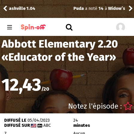
Puda
a noté
14
à
Widow’s Bay 1.10
Abbott Elementary 2.20
«
Educator of the Year
»
12,43
/
20
Notez l'épisode :
DIFFUSÉ LE
05/04/2023
24
DIFFUSÉ SUR
ABC
minutes
7
Aucun