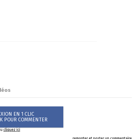
déos
ION EN 1 CLIC
OK POUR COMMENTER
ou
cliquez ici
remonter et poster un commentaire