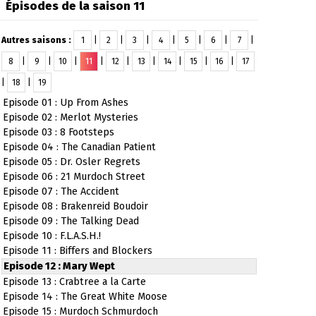
Épisodes de la saison 11
Autres saisons :
1
|
2
|
3
|
4
|
5
|
6
|
7
|
8
|
9
|
10
|
11
|
12
|
13
|
14
|
15
|
16
|
17
|
18
|
19
Episode 01 : Up From Ashes
Episode 02 : Merlot Mysteries
Episode 03 : 8 Footsteps
Episode 04 : The Canadian Patient
Episode 05 : Dr. Osler Regrets
Episode 06 : 21 Murdoch Street
Episode 07 : The Accident
Episode 08 : Brakenreid Boudoir
Episode 09 : The Talking Dead
Episode 10 : F.L.A.S.H.!
Episode 11 : Biffers and Blockers
Episode 12 : Mary Wept
Episode 13 : Crabtree a la Carte
Episode 14 : The Great White Moose
Episode 15 : Murdoch Schmurdoch