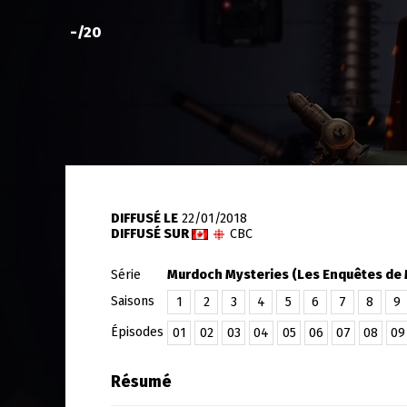
-
/20
DIFFUSÉ LE
22/01/2018
DIFFUSÉ SUR
CBC
Série
Murdoch Mysteries (Les Enquêtes de
Saisons
1
2
3
4
5
6
7
8
9
Épisodes
01
02
03
04
05
06
07
08
09
Résumé