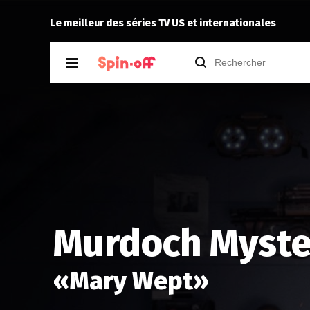
 Best Immigrant 1.02
crazybenji
a 
Le meilleur des séries TV US et internationales
Murdoch Myster
«
Mary Wept
»