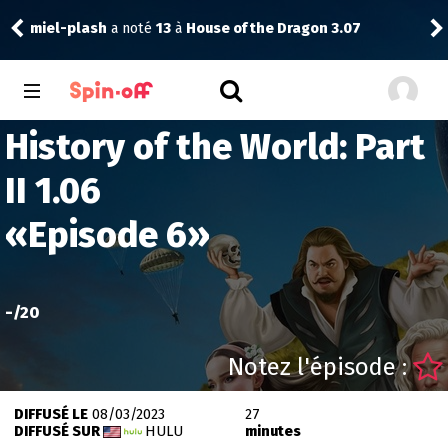
miel-plash
a noté
13
à
House of the Dragon 3.07
rink
History of the World: Part
II 1.06
«
Episode 6
»
-
/20
Notez l'épisode :
DIFFUSÉ LE
08/03/2023
27
DIFFUSÉ SUR
HULU
minutes