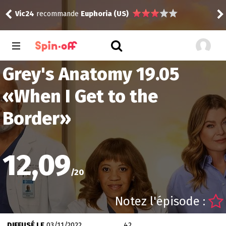
nde
Euphoria (US)
Vic24
a noté
9
à
Euphori
Grey's Anatomy 19.05
«
When I Get to the
Border
»
12,09
/
20
Notez l'épisode :
DIFFUSÉ LE
03/11/2022
42