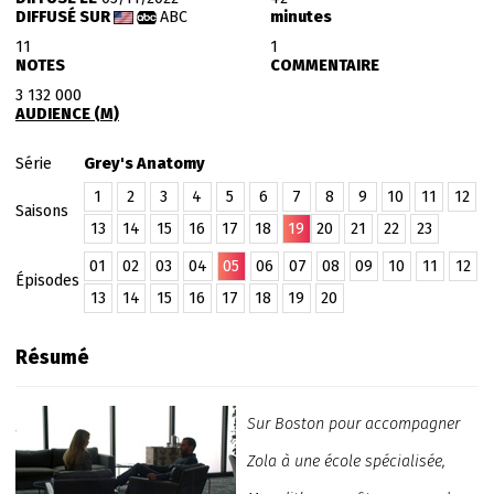
DIFFUSÉ SUR
ABC
minutes
11
1
NOTES
COMMENTAIRE
3 132 000
AUDIENCE (M)
Série
Grey's Anatomy
1
2
3
4
5
6
7
8
9
10
11
12
Saisons
13
14
15
16
17
18
19
20
21
22
23
01
02
03
04
05
06
07
08
09
10
11
12
Épisodes
13
14
15
16
17
18
19
20
Résumé
Sur Boston pour accompagner
Zola à une école spécialisée,