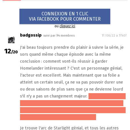
CONNEXION EN 1 CLIC
VIA FACEBOOK POUR COMMENTER
ou
cliquez ici
badgossip
suivi par 94 membres
17/06/22 à 17h07
J'ai beau toujours prendre du plaisir à suivre la série, je
12
/20
sors quand même chaque épisode avec la même
conclusion : comment vont-ils réussir à garder
Homelander intéressant ? C'est un personnage génial,
l'acteur est excellent. Mais maintenant que sa folie a
atteint un certain seuil, ça ne va pas pouvoir durer une
ou deux saisons de plus sans que ça ne devienne lourd
s'il n'y a pas un changement majeur.
Peut-être perdra t-
il ses pouvoirs face à Soldier Boy du coup ? Ça pourrait
être intéressant sur quelques épisodes, mais ça semble
plutôt évident que ce serait temporaire.
Je trouve l'arc de Starlight génial, et tous les autres