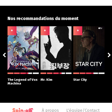
Nos recommandations du moment
+
+
+
+
ght
The Legend of Vox
Mr. Kim
Star City
The
r
Machina
À propos
L'équipe/Contact