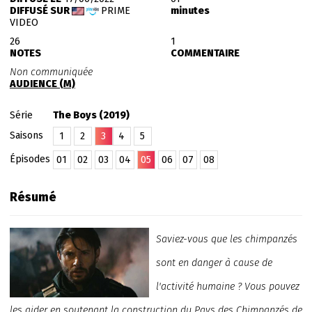
DIFFUSÉ SUR
PRIME
minutes
VIDEO
26
1
NOTES
COMMENTAIRE
Non communiquée
AUDIENCE (M)
Série
The Boys (2019)
Saisons
1
2
3
4
5
Épisodes
01
02
03
04
05
06
07
08
Résumé
Saviez-vous que les chimpanzés
sont en danger à cause de
l'activité humaine ? Vous pouvez
les aider en soutenant la construction du Pays des Chimpanzés de