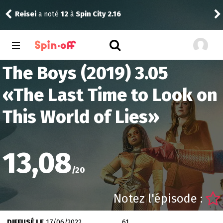
Reisei
a noté
12
à
Spin City 2.16
Thib
The Boys (2019) 3.05
«
The Last Time to Look on
This World of Lies
»
13,08
/
20
Notez l'épisode :
DIFFUSÉ LE
17/06/2022
61