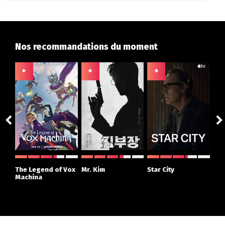
Nos recommandations du moment
+
+
+
+
ght
The Legend of Vox
Mr. Kim
Star City
The
r
Machina