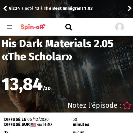
Vic24
a noté
13
à
The Best Immigrant 1.03
The
His Dark Materials 2.05
«
The Scholar
»
13,84
/
20
Notez l'épisode :
DIFFUSÉ LE
06/12/2020
50
DIFFUSÉ SUR
HBO
minutes
19
Aucun