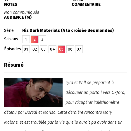
NOTES
COMMENTAIRE
Non communiquée
AUDIENCE (M)
Série
His Dark Materials (A la croisée des mondes)
Saisons
1
2
3
Épisodes
01
02
03
04
05
06
07
Résumé
Lyra et Will se préparent à
découper un portail vers Oxford,
pour récupérer l'aléthiomètre
détenu par Boreal et Marisa. Cette dernière rencontre Mary
Malone, et est troublée par la vie qu'elle aurait pu avoir dans un