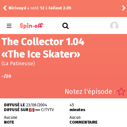
Niclooyd
a noté
12
à
Fallout 2.05
Vic
The Collector 1.04
«
The Ice Skater
»
(La Patineuse)
-
/20
Notez l'épisode :
DIFFUSÉ LE
23/06/2004
45
DIFFUSÉ SUR
CITYTV
minutes
Aucune
Aucun
NOTE
COMMENTAIRE