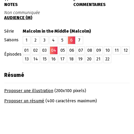
NOTES
COMMENTAIRES
Non communiquée
AUDIENCE (M)
Série
Malcolm in the Middle (Malcolm)
Saisons
1
2
3
4
5
6
7
01
02
03
04
05
06
07
08
09
10
11
12
Épisodes
13
14
15
16
17
18
19
20
21
22
Résumé
Proposer une illustration
(200x100 pixels)
Proposer un résumé
(400 caractères maximum)