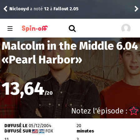
Niclooyd
a noté
12
à
Fallout 2.05
Vic
Malcolm in the Middle 6.04
«
Pearl Harbor
»
13,64
/
20
Notez l'épisode :
DIFFUSÉ LE
05/12/2004
20
DIFFUSÉ SUR
FOX
minutes
11
2