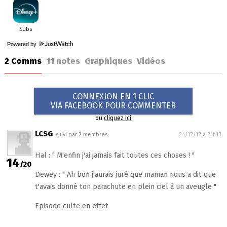
Powered by
2 Comms
11
notes
Graphiques
Vidéos
CONNEXION EN 1 CLIC
VIA FACEBOOK POUR COMMENTER
ou
cliquez ici
LCSG
suivi par 2 membres
24/12/12 à 21h13
Hal : " M'enfin j'ai jamais fait toutes ces choses ! "
14
/20
Dewey : " Ah bon j'aurais juré que maman nous a dit que
t'avais donné ton parachute en plein ciel à un aveugle "
Episode culte en effet