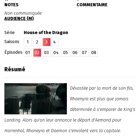
NOTES
COMMENTAIRE
Non communiquée
AUDIENCE (M)
Série
House of the Dragon
Saisons
1
2
3
4
Épisodes
01
02
03
04
05
06
07
08
Résumé
Dévastée par la mort de son fils,
Rhaenyra est plus que jamais
déterminée à s'emparer de King's
Landing. Alors qu'on leur annonce le départ d'Aemond pour
Harrenhal, Rhaneyra et Daemon s'envolent vers la capitale.