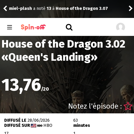
miel-plash
a noté
13
à
House of the Dragon 3.07
rink
House of the Dragon 3.02
«
Queen's Landing
»
13,76
/
20
Notez l'épisode :
DIFFUSÉ LE
28/06/2026
63
DIFFUSÉ SUR
HBO
minutes
17
1