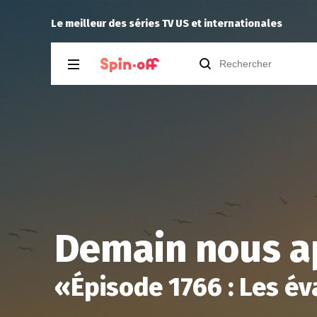
f Bel-Air 6.06
rinker
a noté
10
à
The Walki
Le meilleur des séries TV US et internationales
Demain nous ap
«
Épisode 1766 : Les é