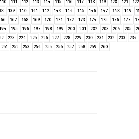
110
111
112
113
114
115
116
117
118
119
120
121
122
38
139
140
141
142
143
144
145
146
147
148
149
1
166
167
168
169
170
171
172
173
174
175
176
177
1
194
195
196
197
198
199
200
201
202
203
204
205
2
22
223
224
225
226
227
228
229
230
231
232
233
234
251
252
253
254
255
256
257
258
259
260