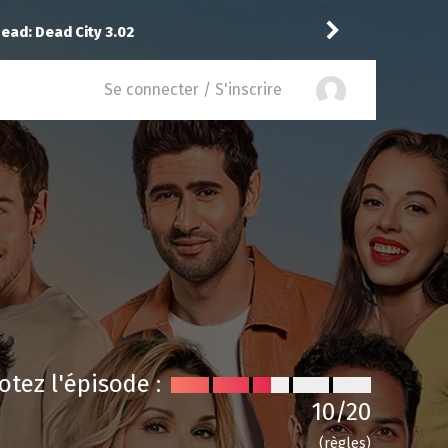
-1: Nashville 1.04
Puda
a noté
1
Se connecter / S'inscrire
otez l'épisode :
10
/20
(règles)