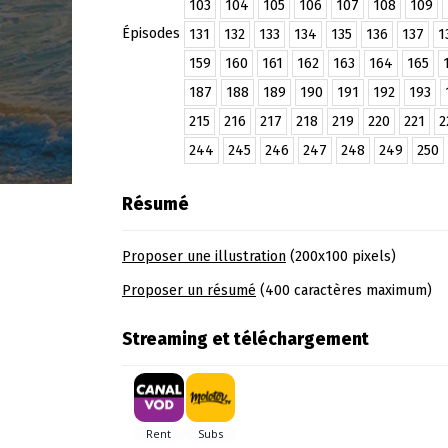
103
104
105
106
107
108
109
Épisodes
131
132
133
134
135
136
137
1
159
160
161
162
163
164
165
187
188
189
190
191
192
193
215
216
217
218
219
220
221
2
244
245
246
247
248
249
250
Résumé
Proposer une illustration
(200x100 pixels)
Proposer un résumé
(400 caractères maximum)
Streaming et téléchargement