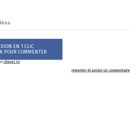
déos
ION EN 1 CLIC
OK POUR COMMENTER
ou
cliquez ici
remonter et poster un commentaire