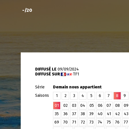
-
/20
DIFFUSÉ LE
09/09/2024
DIFFUSÉ SUR
TF1
Série
Demain nous appartient
Saisons
1
2
3
4
5
6
7
8
9
01
02
03
04
05
06
07
08
09
35
36
37
38
39
40
41
42
43
69
70
71
72
73
74
75
76
77