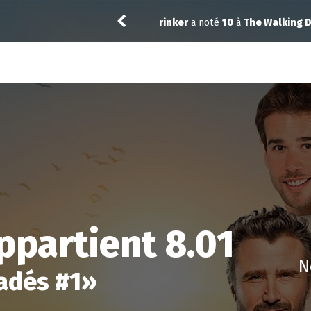
ng Dead: Dead City 3.02
Kiddo
a noté
12
à
9-1
partient 8.01
N
vadés #1
»