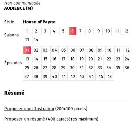
Non communiquée
AUDIENCE (M)
Série
House of Payne
1
2
3
4
5
6
7
8
9
10
11
12
Saisons
13
14
01
02
03
04
05
06
07
08
09
10
11
12
13
14
15
16
17
18
19
20
21
22
23
24
Épisodes
25
26
27
28
29
30
31
32
33
34
35
36
37
38
39
40
41
42
43
44
45
46
Résumé
Proposer une illustration
(200x100 pixels)
Proposer un résumé
(400 caractères maximum)