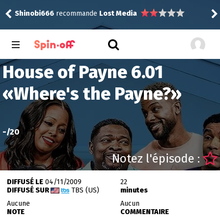
Shinobi666
recommande
Lost Media
rink
House of Payne 6.01
«
Where's the Payne?
»
-
/20
Notez l'épisode :
DIFFUSÉ LE
04/11/2009
22
DIFFUSÉ SUR
TBS (US)
minutes
Aucune
Aucun
NOTE
COMMENTAIRE