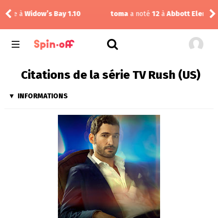
 Bay 1.10
toma
a noté
12
à
Abbott Elementary 2.14
Citations de la série TV Rush (US)
INFORMATIONS