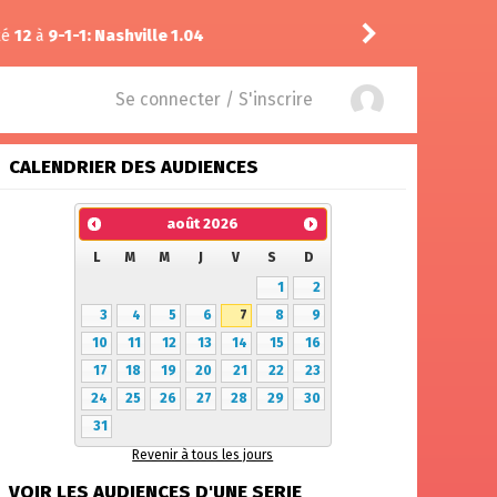
le 1.04
Puda
a noté
14
à
Widow’s
Se connecter / S'inscrire
CALENDRIER DES AUDIENCES
août
2026
L
M
M
J
V
S
D
1
2
3
4
5
6
7
8
9
10
11
12
13
14
15
16
17
18
19
20
21
22
23
24
25
26
27
28
29
30
31
Revenir à tous les jours
VOIR LES AUDIENCES D'UNE SERIE