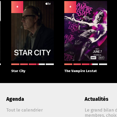
+
+
Star City
The Vampire Lestat
Agenda
Actualités
Tout le calendrier
Le grand bilan d
membres, choix 