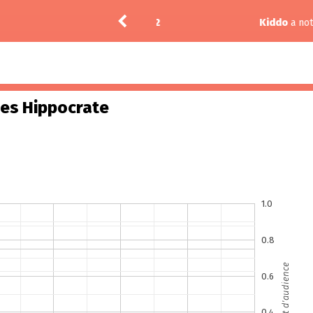
ead City 3.02
Kiddo
a noté
12
à
9-1-1: Nashvil
es Hippocrate
1.0
0.8
Part d'audience
0.6
0.4