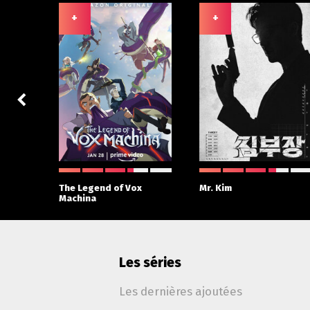
+
+
 With
The Legend of Vox
Mr. Kim
Machina
Les séries
Les dernières ajoutées