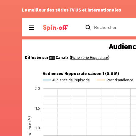
6.06
rinker
a noté
10
à
The Walking Dead: D
Le meilleur des séries TV US et internationales
Audienc
Diffusée sur
Canal+ (
Fiche série Hippocrate
)
Audiences Hippocrate saison 1 (0.6 M)
Audience de l'épisode
Part d'audience
2.0
1.5
Audience (M)
1.0