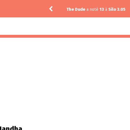
3.02
The Dude
a noté
13
à
Silo 3.05
Nandha