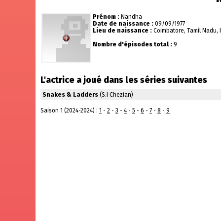
Prénom :
Nandha
Date de naissance :
09/09/1977
Lieu de naissance :
Coimbatore, Tamil Nadu, 
Nombre d'épisodes total :
9
L'actrice a joué dans les séries suivantes
Snakes & Ladders
(S.I Chezian)
Saison 1 (2024-2024) :
1
-
2
-
3
-
4
-
5
-
6
-
7
-
8
-
9