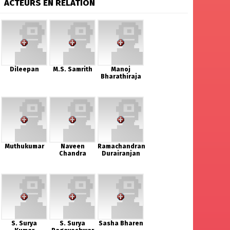
ACTEURS EN RELATION
Dileepan
M.S. Samrith
Manoj
Bharathiraja
Muthukumar
Naveen
Ramachandran
Chandra
Durairanjan
S. Surya
S. Surya
Sasha Bharen