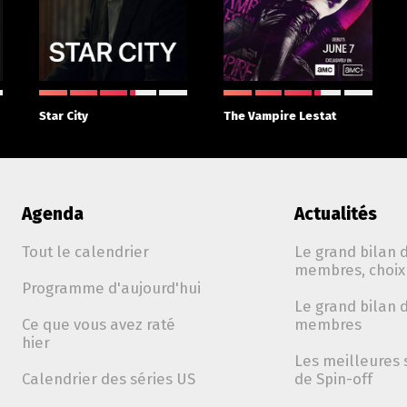
Star City
The Vampire Lestat
Agenda
Actualités
Tout le calendrier
Le grand bilan d
membres, choix 
Programme d'aujourd'hui
Le grand bilan d
Ce que vous avez raté
membres
hier
Les meilleures 
Calendrier des séries US
de Spin-off