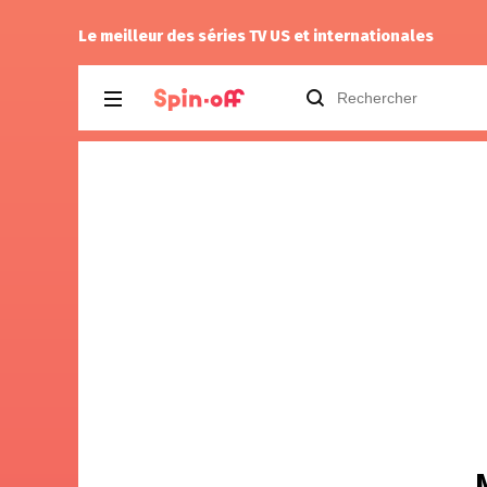
rinker
a noté
13
à
House of the Dragon 
Le meilleur des séries TV US et internationales