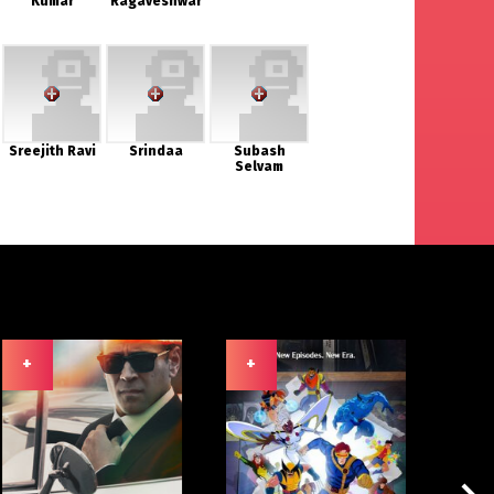
Kumar
Ragaveshwar
Sreejith Ravi
Srindaa
Subash
Selvam
+
+
+