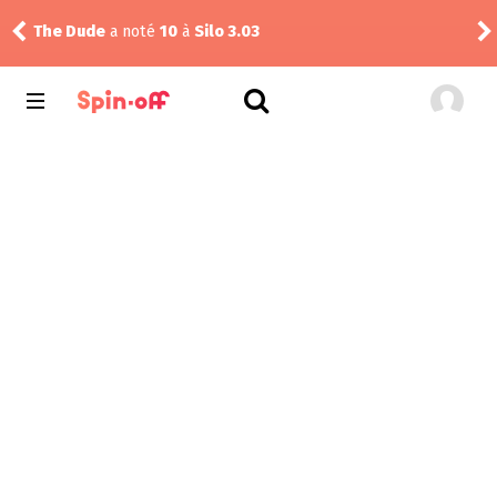
alf
The Dude
a noté
10
à
Silo 3.03