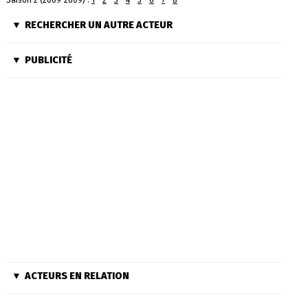
Saison 2 (2009-2009) :
1
-
2
-
3
-
4
-
5
-
6
-
7
-
8
RECHERCHER UN AUTRE ACTEUR
PUBLICITÉ
ACTEURS EN RELATION