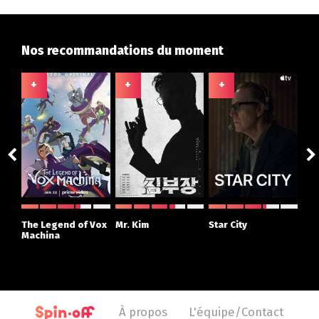
Nos recommandations du moment
+
+
+
+
ght
The Legend of Vox
Mr. Kim
Star City
The
r
Machina
À propos
L'équipe/Contact