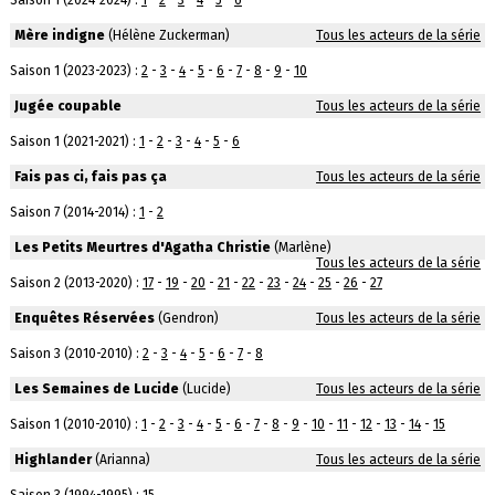
Saison 1 (2024-2024) :
1
-
2
-
3
-
4
-
5
-
6
Mère indigne
(Hélène Zuckerman)
Tous les acteurs de la série
Saison 1 (2023-2023) :
2
-
3
-
4
-
5
-
6
-
7
-
8
-
9
-
10
Jugée coupable
Tous les acteurs de la série
Saison 1 (2021-2021) :
1
-
2
-
3
-
4
-
5
-
6
Fais pas ci, fais pas ça
Tous les acteurs de la série
Saison 7 (2014-2014) :
1
-
2
Les Petits Meurtres d'Agatha Christie
(Marlène)
Tous les acteurs de la série
Saison 2 (2013-2020) :
17
-
19
-
20
-
21
-
22
-
23
-
24
-
25
-
26
-
27
Enquêtes Réservées
(Gendron)
Tous les acteurs de la série
Saison 3 (2010-2010) :
2
-
3
-
4
-
5
-
6
-
7
-
8
Les Semaines de Lucide
(Lucide)
Tous les acteurs de la série
Saison 1 (2010-2010) :
1
-
2
-
3
-
4
-
5
-
6
-
7
-
8
-
9
-
10
-
11
-
12
-
13
-
14
-
15
Highlander
(Arianna)
Tous les acteurs de la série