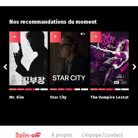
Nos recommandations du moment
+
+
+
+
ght
Mr. Kim
Star City
The Vampire Lestat
Su
r
À propos
L'équipe/Contact