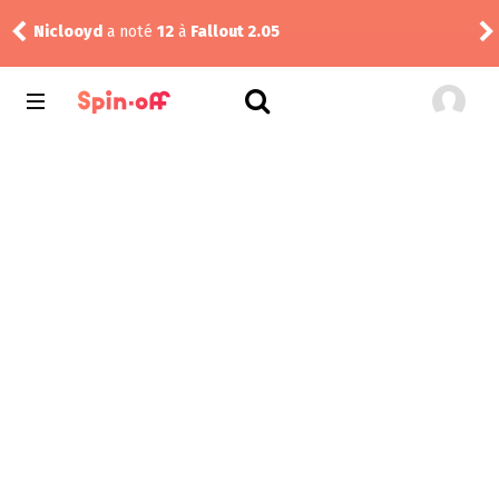
a noté
12
à
Fallout 2.05
Vic24
a noté
12
à
T