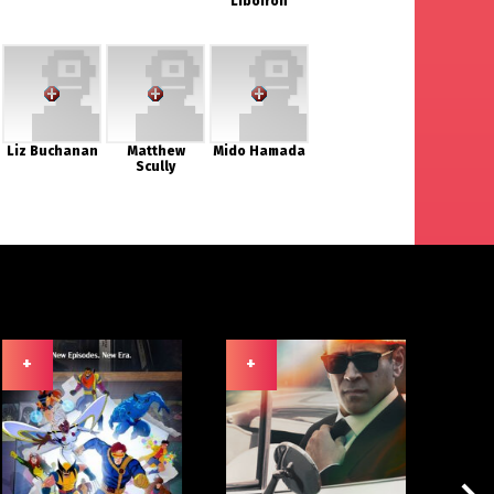
Liboiron
Liz Buchanan
Matthew
Mido Hamada
Scully
+
+
+