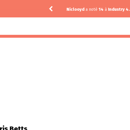
1
Niclooyd
a noté
14
à
Industry 4
ris Betts