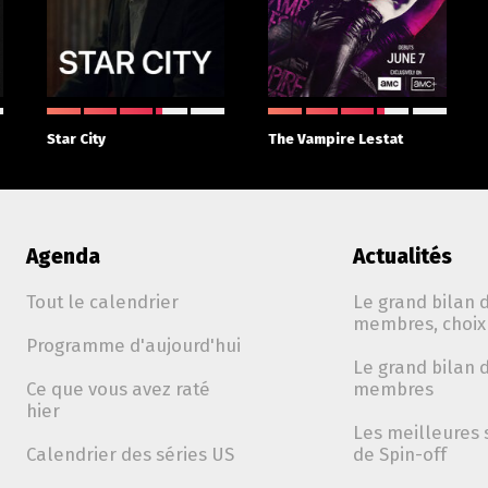
Star City
The Vampire Lestat
Agenda
Actualités
Tout le calendrier
Le grand bilan d
membres, choix 
Programme d'aujourd'hui
Le grand bilan d
Ce que vous avez raté
membres
hier
Les meilleures 
Calendrier des séries US
de Spin-off