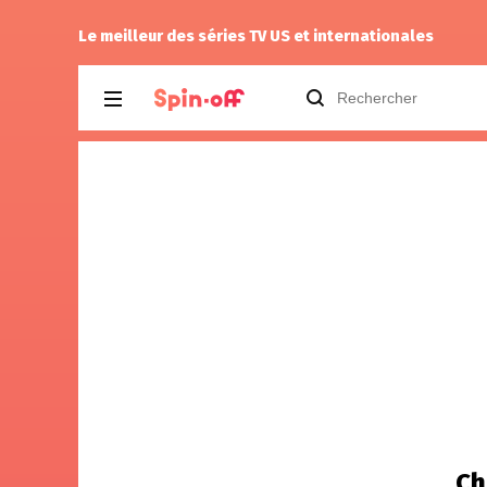
Drannock
a noté
13
à
The Ninth Jedi 1.0
Le meilleur des séries TV US et internationales
Ch