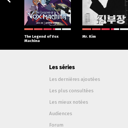
The Legend of Vox
Mr. Kim
Machina
Les séries
Les dernières ajoutées
Les plus consultées
Les mieux notées
Audiences
Forum