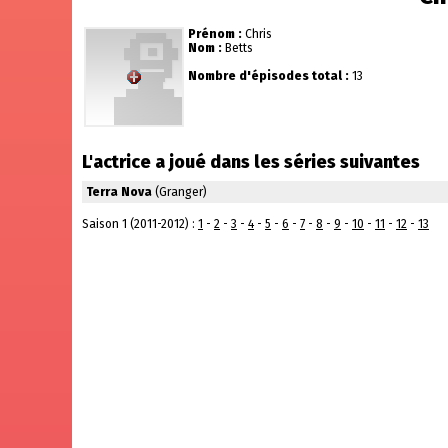
Prénom :
Chris
Nom :
Betts
Nombre d'épisodes total :
13
L'actrice a joué dans les séries suivantes
Terra Nova
(Granger)
Saison 1 (2011-2012) :
1
-
2
-
3
-
4
-
5
-
6
-
7
-
8
-
9
-
10
-
11
-
12
-
13