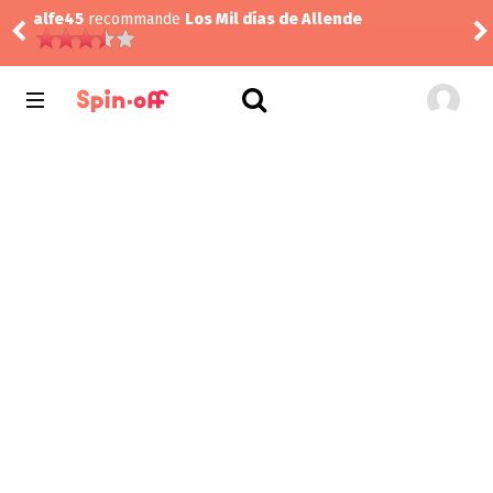
alfe45
recommande
Los Mil días de Allende
alf