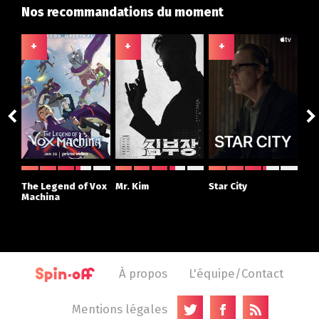
Nos recommandations du moment
+
+
+
+
ght
The Legend of Vox
Mr. Kim
Star City
The
r
Machina
À propos
L'équipe/Contact
Mentions légales