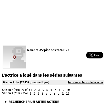
Nombre d'épisodes total :
20
L'actrice a joué dans les séries suivantes
Marco Polo (2015)
(Hundred Eyes)
Tous les acteurs de la série
Saison 2 (2016-2016) :
1
-
2
-
3
-
4
-
5
-
6
-
7
-
8
-
9
-
10
Saison 1 (2014-2014) :
1
-
2
-
3
-
4
-
5
-
6
-
7
-
8
-
9
-
10
RECHERCHER UN AUTRE ACTEUR