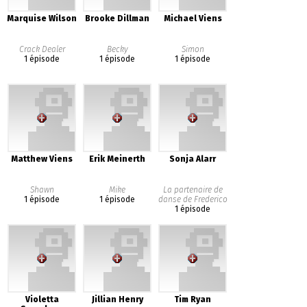
Marquise Wilson
Brooke Dillman
Michael Viens
Crack Dealer
Becky
Simon
1 épisode
1 épisode
1 épisode
Matthew Viens
Erik Meinerth
Sonja Alarr
Shawn
Mike
La partenaire de
1 épisode
1 épisode
danse de Frederico
1 épisode
Violetta
Jillian Henry
Tim Ryan