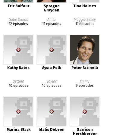
Eric Balfour
Sprague
Tina Holmes
Grayden
Gabe Dimas
Anita
Maggie Sibley
12 épisodes
11 épisodes
11 épisodes
Kathy Bates
Aysia Polk
Peter Facinelli
Bettina
Taylor
Jimmy
10 épisodes
10 épisodes
9 épisodes
Marina Black
Idalis DeLeon
Garrison
Hershberger