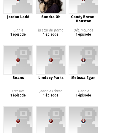
Jordan Ladd
Sandra Oh
Candy Brown-
Houston
Ginnie
la star du porno
Dét. McBride
1 épisode
1 épisode
1 épisode
Beans
Lindsey Parks
Melissa Egan
Freckles
Jeannie Fritzen
Debbie
1 épisode
1 épisode
1 épisode