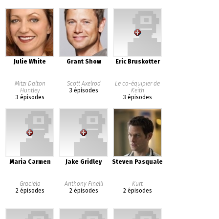
Julie White
Grant Show
Eric Bruskotter
Mitzi Dalton
Scott Axelrod
Le co-équipier de
Huntley
3 épisodes
Keith
3 épisodes
3 épisodes
Maria Carmen
Jake Gridley
Steven Pasquale
Graciela
Anthony Finelli
Kurt
2 épisodes
2 épisodes
2 épisodes