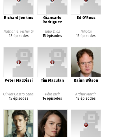
Richard Jenkins
Giancarlo
Ed O'Ross
Rodriguez
Nathaniel Fisher Sr
Julio Diaz
Nikolai
18 épisodes
15 épisodes
15 épisodes
Peter MacDissi
Tim Maculan
Rainn Wilson
Olivier Castro-Staal
Père Jack
Arthur Martin
15 épisodes
14 épisodes
13 épisodes