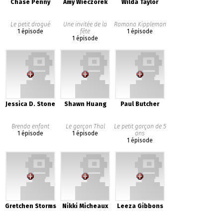
Chase Penny
Amy Wieczorek
Wilda Taylor
Le petit drogué
Une invitée de la
Ramona Kippleman
1 épisode
fête
1 épisode
1 épisode
Jessica D. Stone
Shawn Huang
Paul Butcher
Brenda enfant
Le garçon Thal
Le petit garçon de 5
1 épisode
1 épisode
ans
1 épisode
Gretchen Storms
Nikki Micheaux
Leeza Gibbons