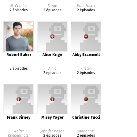
M. Charles
Sarge
Marc Foster
2 épisodes
2 épisodes
2 épisodes
Robert Baker
Alice Krige
Abby Brammell
2 épisodes
Alma
Kirsten
2 épisodes
2 épisodes
Frank Birney
Missy Yager
Christine Tucci
Walter
Jennifer Mason
Marianne
Kriegenthaler
2 épisodes
2 épisodes