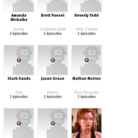
Amanda
Brett Paesel
Beverly Todd
Michalka
Ashley
La femme idiote
Mme. Charles
2 épisodes
2 épisodes
2 épisodes
Stark Sands
Jason Graae
Nathan Norton
Toby
Dennis
Enzo Pasquese
2 épisodes
2 épisodes
2 épisodes