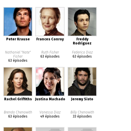
Peter Krause
Frances Conroy
Freddy
Rodriguez
Nathaniel "Nate"
Ruth Fisher
Federico Diaz
Fisher
63 épisodes
63 épisodes
63 épisodes
Rachel Griffiths
Justina Machado
Jeremy Sisto
Brenda Chenowith
Vanessa Diaz
Billy Chenowith
63 épisodes
49 épisodes
33 épisodes