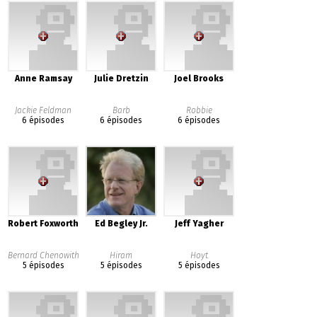
Anne Ramsay
Julie Dretzin
Joel Brooks
Jackie Feldman
Barb
Robbie
6 épisodes
6 épisodes
6 épisodes
Robert Foxworth
Ed Begley Jr.
Jeff Yagher
Bernard Chenowith
Hiram
Hoyt
5 épisodes
5 épisodes
5 épisodes