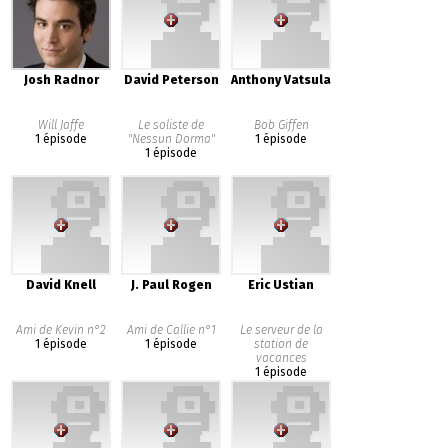
Josh Radnor
David Peterson
Anthony Vatsula
Will Jaffe
Le soliste de
Bob Giffen
1 épisode
"Nessun Dorma"
1 épisode
1 épisode
David Knell
J. Paul Rogen
Eric Ustian
Ami de Kevin n°2
Ami de Callie n°1
Le serveur de la
1 épisode
1 épisode
station de
vacances
1 épisode