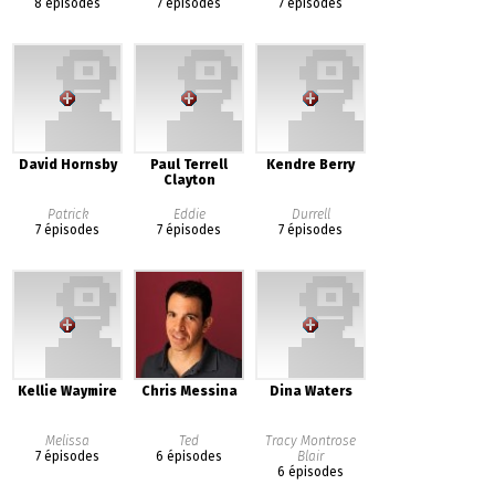
8 épisodes
7 épisodes
7 épisodes
David Hornsby
Paul Terrell
Kendre Berry
Clayton
Patrick
Eddie
Durrell
7 épisodes
7 épisodes
7 épisodes
Kellie Waymire
Chris Messina
Dina Waters
Melissa
Ted
Tracy Montrose
7 épisodes
6 épisodes
Blair
6 épisodes