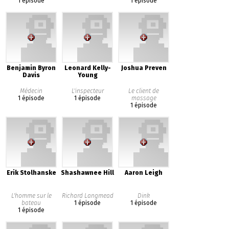
1 épisode
1 épisode
Benjamin Byron
Leonard Kelly-
Joshua Preven
Davis
Young
Médecin
L'inspecteur
Le client de
1 épisode
1 épisode
massage
1 épisode
Erik Stolhanske
Shashawnee Hill
Aaron Leigh
L'homme sur le
Richard Langmead
Dink
bateau
1 épisode
1 épisode
1 épisode