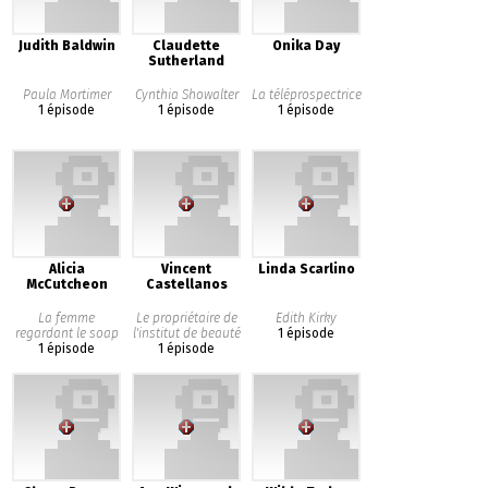
Judith Baldwin
Claudette
Onika Day
Sutherland
Paula Mortimer
Cynthia Showalter
La téléprospectrice
1 épisode
1 épisode
1 épisode
Alicia
Vincent
Linda Scarlino
McCutcheon
Castellanos
La femme
Le propriétaire de
Edith Kirky
regardant le soap
l'institut de beauté
1 épisode
1 épisode
1 épisode