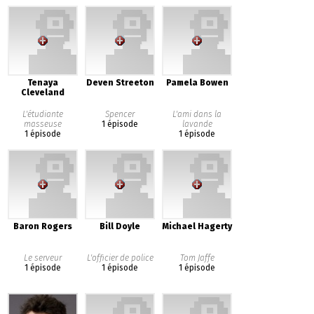
Tenaya
Deven Streeton
Pamela Bowen
Cleveland
L'étudiante
Spencer
L'ami dans la
masseuse
1 épisode
lavande
1 épisode
1 épisode
Baron Rogers
Bill Doyle
Michael Hagerty
Le serveur
L'officier de police
Tom Jaffe
1 épisode
1 épisode
1 épisode