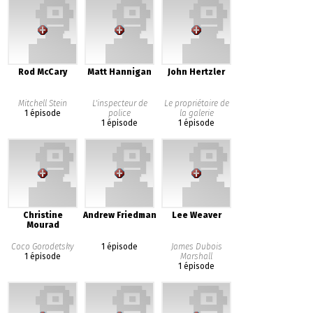
Rod McCary
Matt Hannigan
John Hertzler
Mitchell Stein
L'inspecteur de
Le propriétaire de
1 épisode
police
la galerie
1 épisode
1 épisode
Christine
Andrew Friedman
Lee Weaver
Mourad
Coco Gorodetsky
1 épisode
James Dubois
1 épisode
Marshall
1 épisode