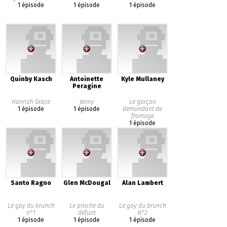
1 épisode
1 épisode
1 épisode
Quinby Kasch
Antoinette
Kyle Mullaney
Peragine
Hannah Grace
Jenny
Le garçon
1 épisode
1 épisode
demandant de
fromage
1 épisode
Santo Ragno
Glen McDougal
Alan Lambert
Le gay du brunch
Le proche du
Le gay du brunch
n°1
défunt
N°2
1 épisode
1 épisode
1 épisode