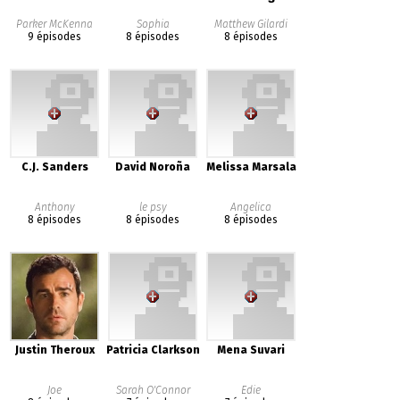
Parker McKenna
Sophia
Matthew Gilardi
9 épisodes
8 épisodes
8 épisodes
C.J. Sanders
David Noroña
Melissa Marsala
Anthony
le psy
Angelica
8 épisodes
8 épisodes
8 épisodes
Justin Theroux
Patricia Clarkson
Mena Suvari
Joe
Sarah O'Connor
Edie