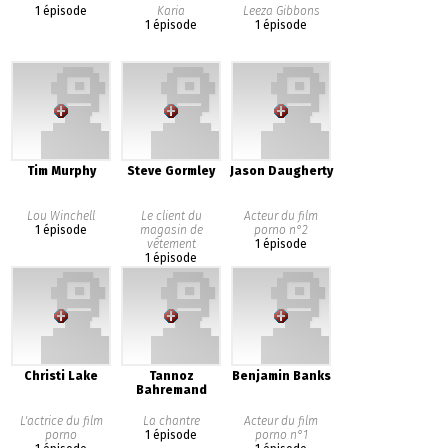
1 épisode
Karia
Leeza Gibbons
1 épisode
1 épisode
Tim Murphy
Steve Gormley
Jason Daugherty
Lou Winchell
Le client du
Acteur du film
1 épisode
magasin de
porno n°2
vêtement
1 épisode
1 épisode
Christi Lake
Tannoz
Benjamin Banks
Bahremand
L'actrice du film
La chantre
Acteur du film
porno
1 épisode
porno n°1