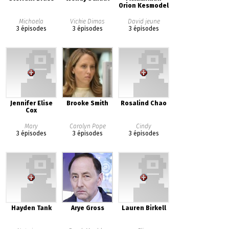
Orion Kesmodel
Michaela
Vickie Dimas
David jeune
3 épisodes
3 épisodes
3 épisodes
Jennifer Elise
Brooke Smith
Rosalind Chao
Cox
Mary
Carolyn Pope
Cindy
3 épisodes
3 épisodes
3 épisodes
Hayden Tank
Arye Gross
Lauren Birkell