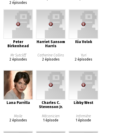
2 épisodes
Peter
Harriet Sansom
Ilia Volok
Birkenhead
Harris
Mr Sutcliff
Catherine Collins
Yuri
2 épisodes
2 épisodes
2 épisodes
Lana Parrilla
Charles C.
Libby West
Stevenson Jr.
Maile
Mécanicien
Infirmière
2 épisodes
1 épisode
1 épisode