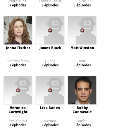
Nate jeune
Frank Muehler
Elise
3 épisodes
3 épisodes
3 épisodes
Jenna Fischer
James Black
Matt Winston
Sharon Kinney
Duane
Terry
3 épisodes
3 épisodes
3 épisodes
Veronica
Lisa Banes
Bobby
Cartwright
Cannavale
Peg Kimmel
Victoria
Javier
3 épisodes
3 épisodes
3 épisodes