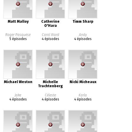
Matt Malloy
Catherine
Timm Sharp
O'Hara
Roger Pasquese
Carol Ward
Andy
5 épisodes
4 épisodes
4 épisodes
Michael Weston
Michelle
Nicki Micheaux
Trachtenberg
Jake
Céleste
Karla
4 épisodes
4 épisodes
4 épisodes