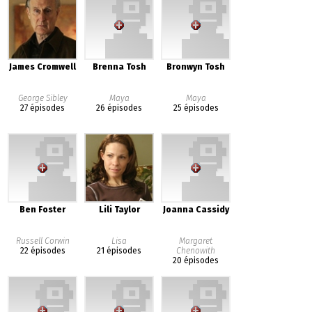
James Cromwell
Brenna Tosh
Bronwyn Tosh
George Sibley
Maya
Maya
27 épisodes
26 épisodes
25 épisodes
Ben Foster
Lili Taylor
Joanna Cassidy
Russell Corwin
Lisa
Margaret
22 épisodes
21 épisodes
Chenowith
20 épisodes