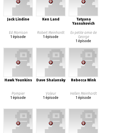
Jack Lindine
Ken Land
Tatyana
Yassukovich
Ed Morrison
Robert Meinhardt
Ex petite amie de
1 épisode
1 épisode
George
1 épisode
Hawk Younkins
Dave Shalansky
Rebecca Wink
Pompier
Voleur
Hellen Meinhardt
1 épisode
1 épisode
1 épisode