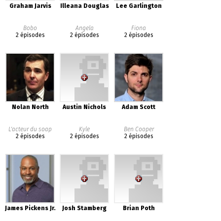
Graham Jarvis
Illeana Douglas
Lee Garlington
Bobo
Angela
Fiona
2 épisodes
2 épisodes
2 épisodes
Nolan North
Austin Nichols
Adam Scott
L'acteur du soap
Kyle
Ben Cooper
2 épisodes
2 épisodes
2 épisodes
James Pickens Jr.
Josh Stamberg
Brian Poth