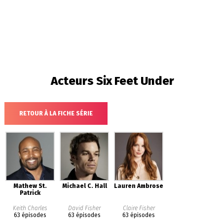
Acteurs
Six Feet Under
RETOUR À LA FICHE SÉRIE
Mathew St.
Michael C. Hall
Lauren Ambrose
Patrick
Keith Charles
David Fisher
Claire Fisher
63 épisodes
63 épisodes
63 épisodes