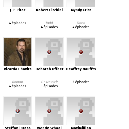
J.P. Pitoc
Robert Cicchini
Myndy Crist
4 épisodes
Todd
Dana
4 épisodes
4 épisodes
Ricardo Chavira
Deborah Offner
Geoffrey Nauffts
Ramon
Dr. Melnick
3 épisodes
4 épisodes
3 épisodes
Steffani Brass
Wendy Schaal
Maximillian