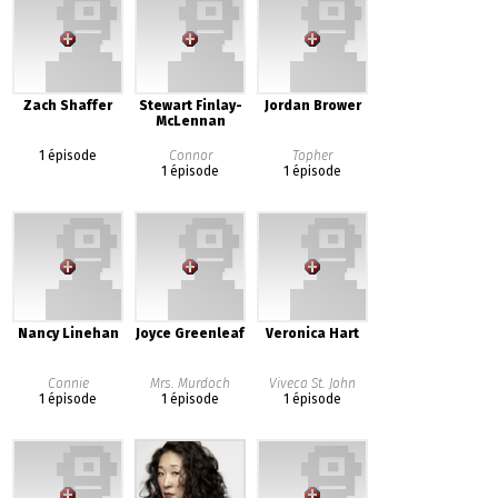
Zach Shaffer
Stewart Finlay-
Jordan Brower
McLennan
1 épisode
Connor
Topher
1 épisode
1 épisode
Nancy Linehan
Joyce Greenleaf
Veronica Hart
Connie
Mrs. Murdoch
Viveca St. John
1 épisode
1 épisode
1 épisode