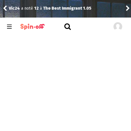
Vic24
a noté
12
à
The Best Immigrant 1.05
Sim