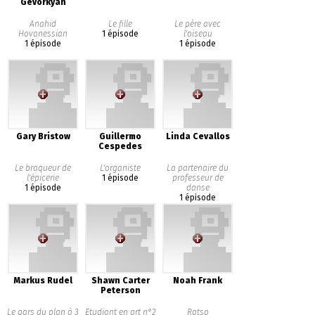
Gevorkyan
Anahid
Le fille
Le père avec
Hovanessian
1 épisode
l'oiseau
1 épisode
1 épisode
Gary Bristow
Guillermo
Linda Cevallos
Cespedes
Le braqueur de
L'organiste
La partenaire du
l'épicerie
1 épisode
professeur de
1 épisode
danse
1 épisode
Markus Rudel
Shawn Carter
Noah Frank
Peterson
Le gars du plan à 3
Etudiant en art n°2
Ratso