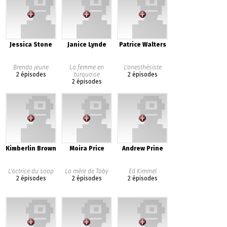
Jessica Stone
Janice Lynde
Patrice Walters
Brenda jeune
La femme en
L'anesthésiste
2 épisodes
turquoise
2 épisodes
2 épisodes
Kimberlin Brown
Moira Price
Andrew Prine
L'actrice du soap
La mère de Toby
Ed Kimmel
2 épisodes
2 épisodes
2 épisodes