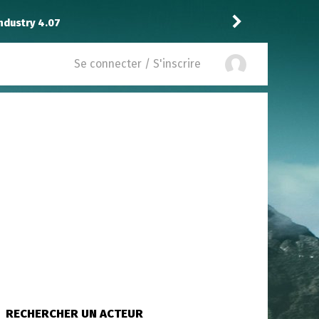
 4.07
Niclooyd
a noté
13
à
X-Men ’97 2
Se connecter / S'inscrire
RECHERCHER UN ACTEUR