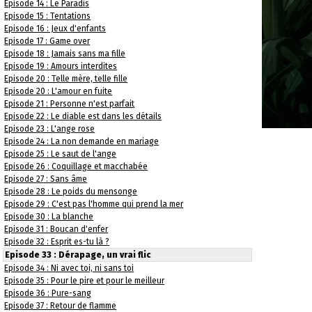
Episode 14 : Le Paradis
Episode 15 : Tentations
Episode 16 : Jeux d'enfants
Episode 17 : Game over
Episode 18 : Jamais sans ma fille
Episode 19 : Amours interdites
Episode 20 : Telle mère, telle fille
Episode 20 : L'amour en fuite
Episode 21 : Personne n'est parfait
Episode 22 : Le diable est dans les détails
Episode 23 : L'ange rose
Episode 24 : La non demande en mariage
Episode 25 : Le saut de l'ange
Episode 26 : Coquillage et macchabée
Episode 27 : Sans âme
Episode 28 : Le poids du mensonge
Episode 29 : C'est pas l'homme qui prend la mer
Episode 30 : La blanche
Episode 31 : Boucan d'enfer
Episode 32 : Esprit es-tu là ?
Episode 33 : Dérapage, un vrai flic
Episode 34 : Ni avec toi, ni sans toi
Episode 35 : Pour le pire et pour le meilleur
Episode 36 : Pure-sang
Episode 37 : Retour de flamme