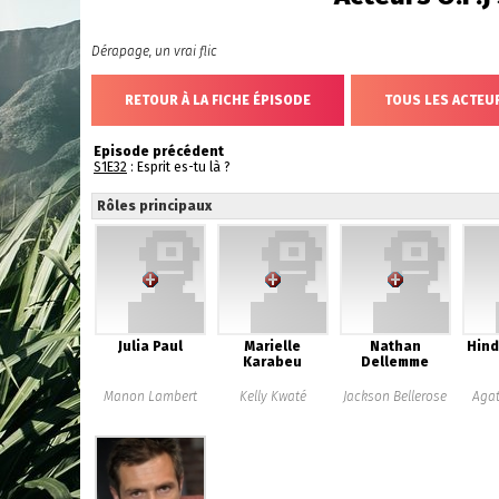
Dérapage, un vrai flic
RETOUR À LA FICHE ÉPISODE
TOUS LES ACTEUR
Episode précédent
S1E32
: Esprit es-tu là ?
Rôles principaux
Julia Paul
Marielle
Nathan
Hind
Karabeu
Dellemme
Manon Lambert
Kelly Kwaté
Jackson Bellerose
Aga