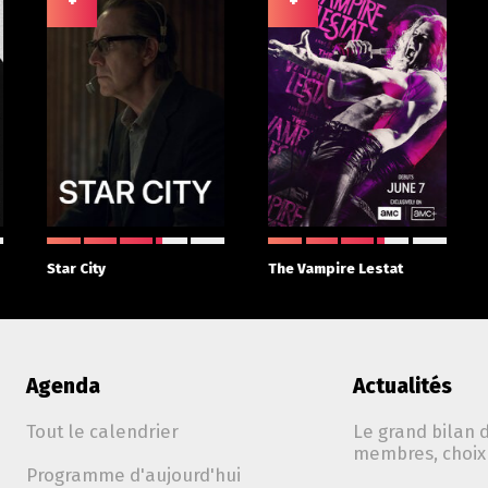
+
+
Star City
The Vampire Lestat
Agenda
Actualités
Tout le calendrier
Le grand bilan d
membres, choix 
Programme d'aujourd'hui