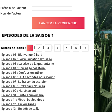
Prénom de l'acteur :
Nom de l'acteur :
EPISODES DE LA SAISON 1
Autres saisons :
1
|
2
|
3
|
4
|
5
|
6
|
7
Episode 01 : Bienvenue à Bord
Episode 02 : Communication Brouillée
Episode 03 : La crise de la quarantaine
Episode 04 : Dommage collatéral
Episode 05 : Confession intime
Episode 06 : Huit secondes pour mourir
Episode 07 : Le baiser du scorpion
Episode 08 : Brokeback Nouméa
Episode 09 : Harcèlement
Episode 10 : Triste anniversaire
Episode 11 : Métro, boulot, dodo
Episode 12 : Flic ou Kanak
Episode 13 : Un défi de taille