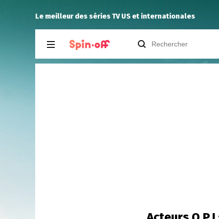
Puda
a noté
12
à
Industry 4.07
Le meilleur des séries TV US et internationales
Acteurs O.P.J