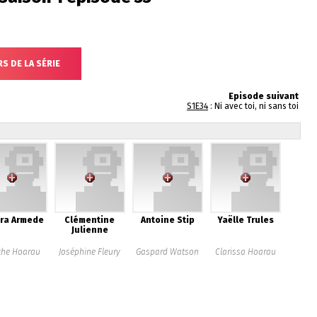
S DE LA SÉRIE
Episode suivant
S1E34
: Ni avec toi, ni sans toi
ra Armede
Clémentine
Antoine Stip
Yaëlle Trules
Julienne
the Hoarau
Joséphine Fleury
Gaspard Watson
Clarissa Hoarau