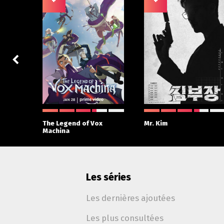
+
+
 With
The Legend of Vox
Mr. Kim
Machina
Les séries
Les dernières ajoutées
Les plus consultées