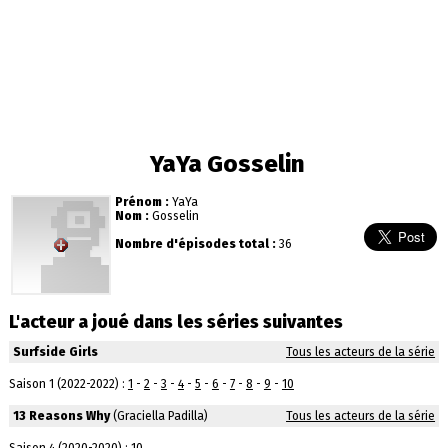
YaYa Gosselin
Prénom :
YaYa
Nom :
Gosselin
Nombre d'épisodes total :
36
L'acteur a joué dans les séries suivantes
Surfside Girls
Tous les acteurs de la série
Saison 1 (2022-2022) :
1
-
2
-
3
-
4
-
5
-
6
-
7
-
8
-
9
-
10
13 Reasons Why
(Graciella Padilla)
Tous les acteurs de la série