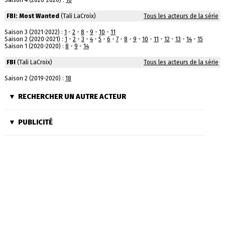
Saison 4 (2020-2020) :
10
FBI: Most Wanted
(Tali LaCroix)
Tous les acteurs de la série
Saison 3 (2021-2022) :
1
-
2
-
8
-
9
-
10
-
11
Saison 2 (2020-2021) :
1
-
2
-
3
-
4
-
5
-
6
-
7
-
8
-
9
-
10
-
11
-
12
-
13
-
14
-
15
Saison 1 (2020-2020) :
8
-
9
-
14
FBI
(Tali LaCroix)
Tous les acteurs de la série
Saison 2 (2019-2020) :
18
RECHERCHER UN AUTRE ACTEUR
PUBLICITÉ