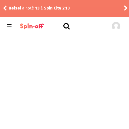
Myo
Reisei
a noté
13
à
Spin City 2.13
Unfa