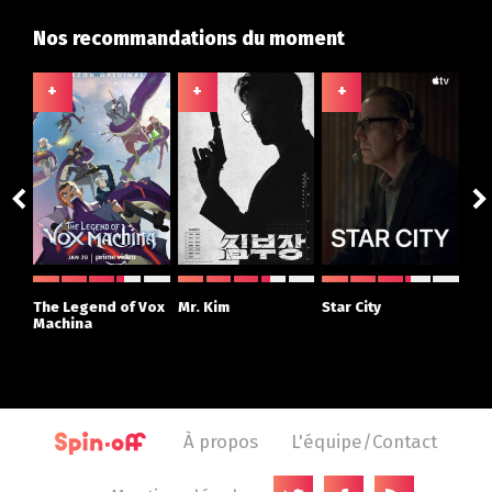
Nos recommandations du moment
+
+
+
+
The Legend of Vox
Mr. Kim
Star City
The
Machina
À propos
L'équipe/Contact