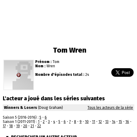
Tom Wren
Prénom :
Tom
Nom :
Wren
Nombre d'épisodes total :
24
L'acteur a joué dans les séries suivantes
Winners & Losers
(Doug Graham)
Tous les acteurs de la série
Saison 5 (2016-2016) :
5
-
6
Saison 1 (2011-2011) :
1
-
2
-
3
-
4
-
5
-
6
-
7
-
8
-
9
-
10
-
11
-
12
-
13
-
14
-
15
-
16
-
17
-
18
-
19
-
20
-
21
-
22