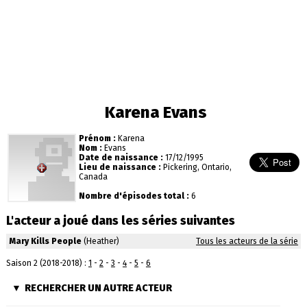
Karena Evans
Prénom :
Karena
Nom :
Evans
Date de naissance :
17/12/1995
Lieu de naissance :
Pickering, Ontario,
Canada
Nombre d'épisodes total :
6
L'acteur a joué dans les séries suivantes
Mary Kills People
(Heather)
Tous les acteurs de la série
Saison 2 (2018-2018) :
1
-
2
-
3
-
4
-
5
-
6
RECHERCHER UN AUTRE ACTEUR