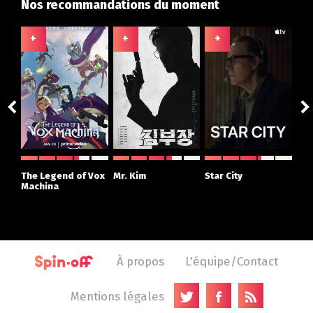
Nos recommandations du moment
+
+
+
+
The Legend of Vox
Mr. Kim
Star City
The
Machina
À propos
L'équipe/Contact
Mentions légales