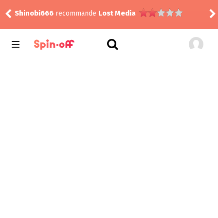
Shinobi666
recommande
Lost Media
rink