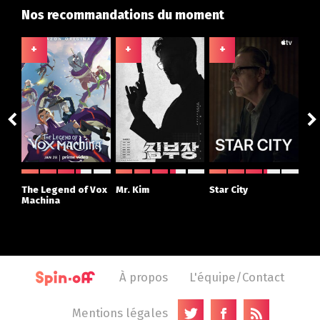
Nos recommandations du moment
+
+
+
+
ght
The Legend of Vox
Mr. Kim
Star City
The
r
Machina
À propos
L'équipe/Contact
Mentions légales