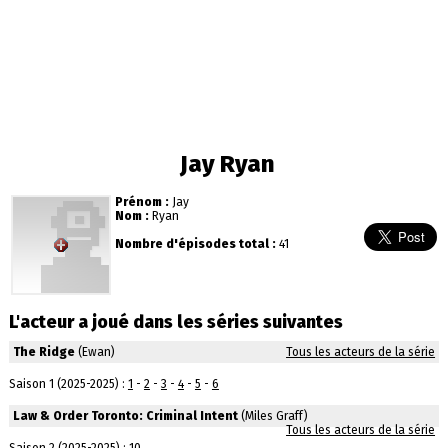
Jay Ryan
Prénom :
Jay
Nom :
Ryan
Nombre d'épisodes total :
41
L'acteur a joué dans les séries suivantes
The Ridge
(Ewan)
Tous les acteurs de la série
Saison 1 (2025-2025) :
1
-
2
-
3
-
4
-
5
-
6
Law & Order Toronto: Criminal Intent
(Miles Graff)
Tous les acteurs de la série