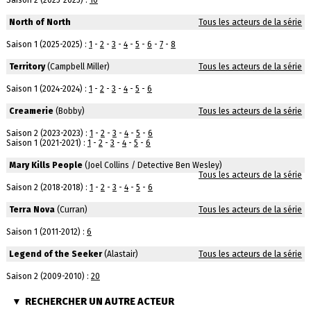
Saison 2 (2025-2025) :
10
North of North
Tous les acteurs de la série
Saison 1 (2025-2025) :
1
-
2
-
3
-
4
-
5
-
6
-
7
-
8
Territory
(Campbell Miller)
Tous les acteurs de la série
Saison 1 (2024-2024) :
1
-
2
-
3
-
4
-
5
-
6
Creamerie
(Bobby)
Tous les acteurs de la série
Saison 2 (2023-2023) :
1
-
2
-
3
-
4
-
5
-
6
Saison 1 (2021-2021) :
1
-
2
-
3
-
4
-
5
-
6
Mary Kills People
(Joel Collins / Detective Ben Wesley)
Tous les acteurs de la série
Saison 2 (2018-2018) :
1
-
2
-
3
-
4
-
5
-
6
Terra Nova
(Curran)
Tous les acteurs de la série
Saison 1 (2011-2012) :
6
Legend of the Seeker
(Alastair)
Tous les acteurs de la série
Saison 2 (2009-2010) :
20
RECHERCHER UN AUTRE ACTEUR