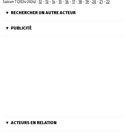
Saison 7 (2024-2024) :
12
-
13
-
14
-
15
-
16
-
17
-
18
-
19
-
20
-
21
-
22
RECHERCHER UN AUTRE ACTEUR
PUBLICITÉ
ACTEURS EN RELATION