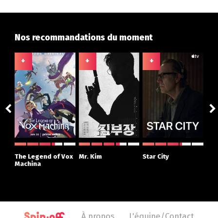
Nos recommandations du moment
+
+
+
+
ght
The Legend of Vox
Mr. Kim
Star City
The
r
Machina
À propos
L'équipe/Contact