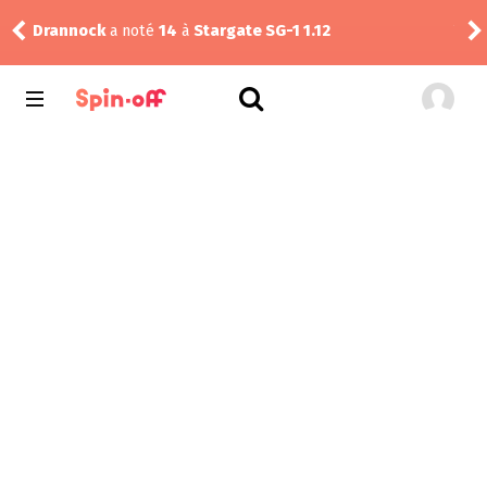
Drannock
a noté
14
à
Stargate SG-1 1.12
Vic