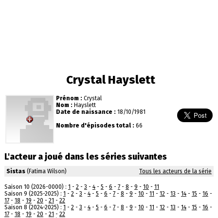
Crystal Hayslett
Prénom :
Crystal
Nom :
Hayslett
Date de naissance :
18/10/1981
Nombre d'épisodes total :
66
L'acteur a joué dans les séries suivantes
Sistas
(Fatima Wilson)
Tous les acteurs de la série
Saison 10 (2026-0000) :
1
-
2
-
3
-
4
-
5
-
6
-
7
-
8
-
9
-
10
-
11
Saison 9 (2025-2025) :
1
-
2
-
3
-
4
-
5
-
6
-
7
-
8
-
9
-
10
-
11
-
12
-
13
-
14
-
15
-
16
-
17
-
18
-
19
-
20
-
21
-
22
Saison 8 (2024-2025) :
1
-
2
-
3
-
4
-
5
-
6
-
7
-
8
-
9
-
10
-
11
-
12
-
13
-
14
-
15
-
16
-
17
-
18
-
19
-
20
-
21
-
22