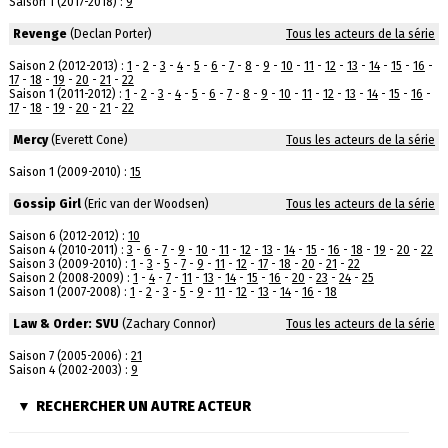
Saison 1 (2017-2018) :
9
Revenge
(Declan Porter)
Tous les acteurs de la série
Saison 2 (2012-2013) :
1
-
2
-
3
-
4
-
5
-
6
-
7
-
8
-
9
-
10
-
11
-
12
-
13
-
14
-
15
-
16
-
17
-
18
-
19
-
20
-
21
-
22
Saison 1 (2011-2012) :
1
-
2
-
3
-
4
-
5
-
6
-
7
-
8
-
9
-
10
-
11
-
12
-
13
-
14
-
15
-
16
-
17
-
18
-
19
-
20
-
21
-
22
Mercy
(Everett Cone)
Tous les acteurs de la série
Saison 1 (2009-2010) :
15
Gossip Girl
(Eric van der Woodsen)
Tous les acteurs de la série
Saison 6 (2012-2012) :
10
Saison 4 (2010-2011) :
3
-
6
-
7
-
9
-
10
-
11
-
12
-
13
-
14
-
15
-
16
-
18
-
19
-
20
-
22
Saison 3 (2009-2010) :
1
-
3
-
5
-
7
-
9
-
11
-
12
-
17
-
18
-
20
-
21
-
22
Saison 2 (2008-2009) :
1
-
4
-
7
-
11
-
13
-
14
-
15
-
16
-
20
-
23
-
24
-
25
Saison 1 (2007-2008) :
1
-
2
-
3
-
5
-
9
-
11
-
12
-
13
-
14
-
16
-
18
Law & Order: SVU
(Zachary Connor)
Tous les acteurs de la série
Saison 7 (2005-2006) :
21
Saison 4 (2002-2003) :
9
RECHERCHER UN AUTRE ACTEUR