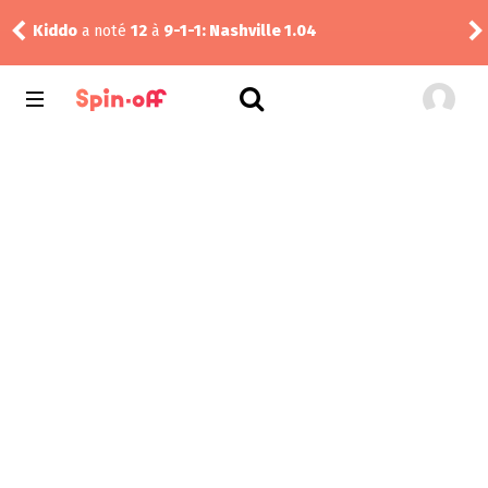
Kiddo
a noté
12
à
9-1-1: Nashville 1.04
Pud