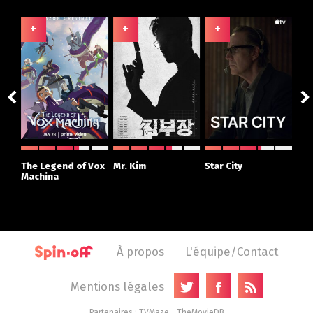
+
+
+
+
ght
The Legend of Vox
Mr. Kim
Star City
The
r
Machina
À propos
L'équipe/Contact
Mentions légales
Partenaires :
TVMaze
-
TheMovieDB