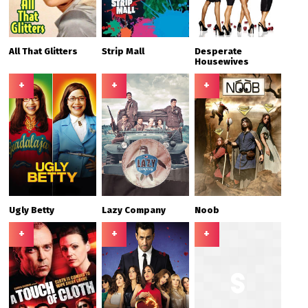
All That Glitters
Strip Mall
Desperate
Housewives
+
+
+
Ugly Betty
Lazy Company
Noob
+
+
+