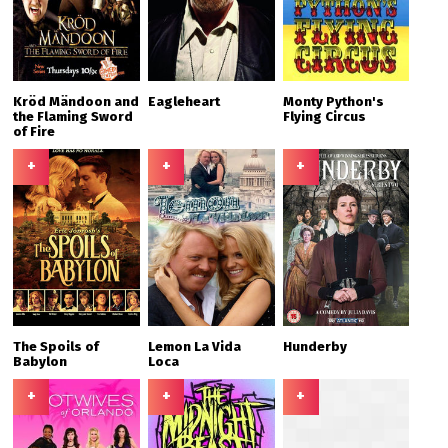
Kröd Mändoon and
Eagleheart
Monty Python's
the Flaming Sword
Flying Circus
of Fire
+
+
+
The Spoils of
Lemon La Vida
Hunderby
Babylon
Loca
+
+
+