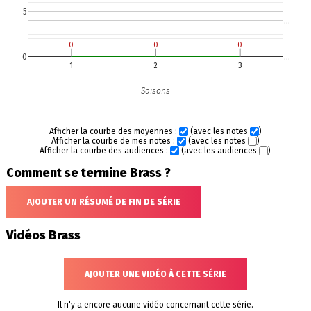
5
…
0
0
0
0
0
0
0
…
1
2
3
Saisons
Afficher la courbe des moyennes :
(avec les notes
)
Afficher la courbe de mes notes :
(avec les notes
)
Afficher la courbe des audiences :
(avec les audiences
)
Comment se termine Brass ?
AJOUTER UN RÉSUMÉ DE FIN DE SÉRIE
Vidéos Brass
AJOUTER UNE VIDÉO À CETTE SÉRIE
Il n'y a encore aucune vidéo concernant cette série.