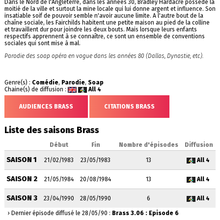
Dans le Nord de l'Angleterre, dans les années 30, Bradley Hardacre possède la
moitié de la ville et surtout la mine locale qui lui donne argent et influence. Son
insatiable soif de pouvoir semble n'avoir aucune limite. A l'autre bout de la
chaîne sociale, les Fairchilds habitent une petite maison au pied de la colline
et travaillent dur pour joindre les deux bouts. Mais lorsque leurs enfants
respectifs apprennent à se connaître, ce sont un ensemble de conventions
sociales qui sont mise à mal.
Parodie des soap opéra en vogue dans les années 80 (Dallas, Dynastie, etc).
Genre(s) :
Comédie
,
Parodie
,
Soap
Chaine(s) de diffusion :
All 4
AUDIENCES BRASS
CITATIONS BRASS
Liste des saisons Brass
Début
Fin
Nombre d'épisodes
Diffusion
SAISON 1
21/02/1983
23/05/1983
13
All 4
SAISON 2
21/05/1984
20/08/1984
13
All 4
SAISON 3
23/04/1990
28/05/1990
6
All 4
› Dernier épisode diffusé le 28/05/90 :
Brass 3.06 : Episode 6