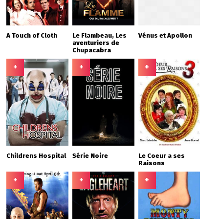
A Touch of Cloth
Le Flambeau, Les
Vénus et Apollon
aventuriers de
Chupacabra
+
+
+
Childrens Hospital
Série Noire
Le Coeur a ses
Raisons
+
+
+