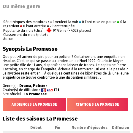
Du même genre
Sériethèques des membres :
1 veulent la voir
0 l'ont mise en pause
0 la
regardent
0 l'ont arretée
2 l'ont terminée
Popularité du mois (clics) :
9173ème (- 4023 places)
Classement du mois (note) :
Aucun
Synopsis La Promesse
Que peut-il arriver de pire pour un policier ? Certainement une enquête non
résolue. C’est ce qui se passe au lendemain de Noël 1999. Charlotte Meyer,
une petite fille de 11 ans, disparaît sans laisser de traces. Le capitaine Pierre
Castaing, en charge de l’enquête, échoue à la retrouver. Où est-elle passée ?
Le mystère reste entier ... À quelques centaines de kilomètres de là, une jeune
enquêtrice se trouve confrontée à une disparition similaire.. .
Genre(s) :
Drama
,
Policier
Chaine(s) de diffusion :
TF1
Site officiel :
La Promesse
AUDIENCES LA PROMESSE
CITATIONS LA PROMESSE
Liste des saisons La Promesse
Début
Fin
Nombre d'épisodes
Diffusion