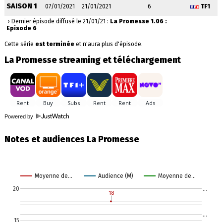
SAISON 1
07/01/2021
21/01/2021
6
TF1
› Dernier épisode diffusé le 21/01/21 :
La Promesse 1.06 :
Episode 6
Cette série
est terminée
et n'aura plus d'épisode.
La Promesse streaming et téléchargement
Powered by
Notes et audiences La Promesse
Moyenne de…
Audience (M)
Moyenne de…
20
…
18
18
…
15