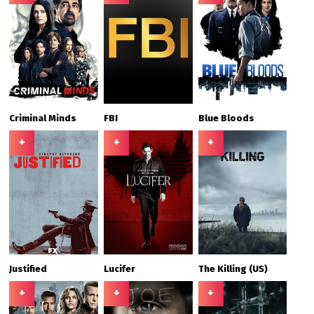
Criminal Minds
FBI
Blue Bloods
+
+
+
Justified
Lucifer
The Killing (US)
+
+
+