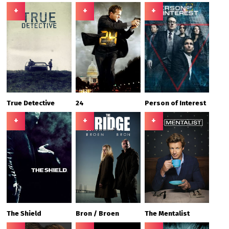
+
+
+
True Detective
24
Person of Interest
+
+
+
The Shield
Bron / Broen
The Mentalist