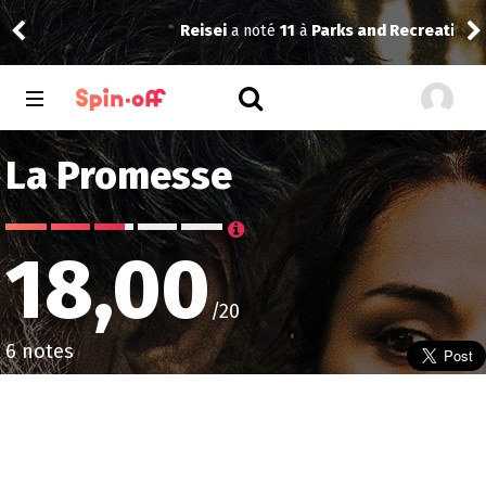
Reisei
a noté
11
à
Parks and Recreation 3.04
Dra
La Promesse
18,00
/20
6 notes