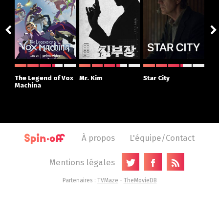
The Legend of Vox
Mr. Kim
Star City
The
Machina
À propos
L'équipe/Contact
Mentions légales
Partenaires :
TVMaze
-
TheMovieDB