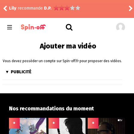
Still
Lily
recommande
D.P.
Vic
Ajouter ma vidéo
Vous devez posséder un compte sur Spin-off.fr pour proposer des vidéos.
PUBLICITÉ
Nos recommandations du moment
+
+
+
+