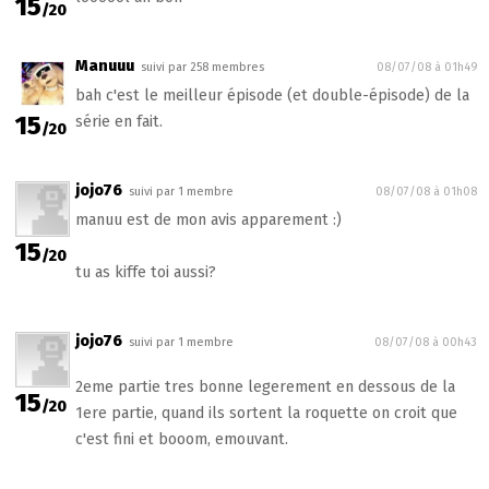
15
/20
Manuuu
suivi par 258 membres
08/07/08 à 01h49
bah c'est le meilleur épisode (et double-épisode) de la
15
série en fait.
/20
jojo76
suivi par 1 membre
08/07/08 à 01h08
manuu est de mon avis apparement :)
15
/20
tu as kiffe toi aussi?
jojo76
suivi par 1 membre
08/07/08 à 00h43
2eme partie tres bonne legerement en dessous de la
15
/20
1ere partie, quand ils sortent la roquette on croit que
c'est fini et booom, emouvant.