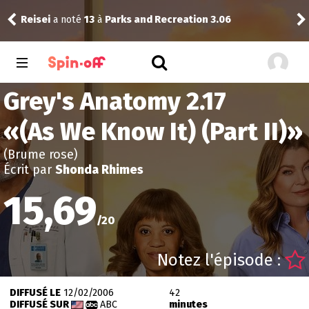
Reisei
a noté
13
à
Parks and Recreation 3.06
Reis
Grey's Anatomy 2.17
«
(As We Know It) (Part II)
»
(Brume rose)
Écrit par
Shonda Rhimes
15,69
/
20
Notez l'épisode :
DIFFUSÉ LE
12/02/2006
42
DIFFUSÉ SUR
ABC
minutes