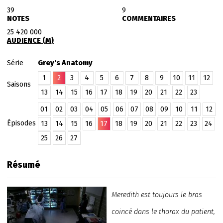
39
9
NOTES
COMMENTAIRES
25 420 000
AUDIENCE (M)
Série
Grey's Anatomy
1
2
3
4
5
6
7
8
9
10
11
12
Saisons
13
14
15
16
17
18
19
20
21
22
23
01
02
03
04
05
06
07
08
09
10
11
12
Épisodes
13
14
15
16
17
18
19
20
21
22
23
24
25
26
27
Résumé
Meredith est toujours le bras
coincé dans le thorax du patient,