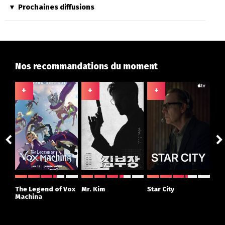
Prochaines diffusions
Nos recommandations du moment
+
+
+
+
The Legend of Vox
Mr. Kim
Star City
The
Machina