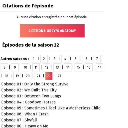
Citations de l'épisode
Aucune citation enregistrée pour cet épisode.
CITATIONS GREY'S ANATOMY
Épisodes de la saison 22
Autres saisons :
1
|
2
|
3
|
4
|
5
|
6
|
7
|
8
|
9
|
10
|
11
|
12
|
13
|
14
|
15
|
16
|
17
|
18
|
19
|
20
|
21
|
22
|
23
Episode 01 : Only the Strong Survive
Episode 02 : We Built This City
Episode 03 : Between Two Lungs
Episode 04 : Goodbye Horses
Episode 05 : Sometimes I Feel Like a Motherless Child
Episode 06 : When I Crash
Episode 07 : Skyfall
Episode 08 : Heavy on Me