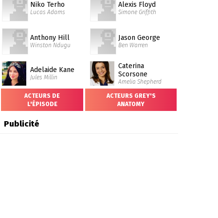
Niko Terho
Alexis Floyd
Lucas Adams
Simone Griffith
Anthony Hill
Jason George
Winston Ndugu
Ben Warren
Caterina
Adelaide Kane
Scorsone
Jules Millin
Amelia Shepherd
ACTEURS DE
ACTEURS GREY'S
L'ÉPISODE
ANATOMY
Publicité