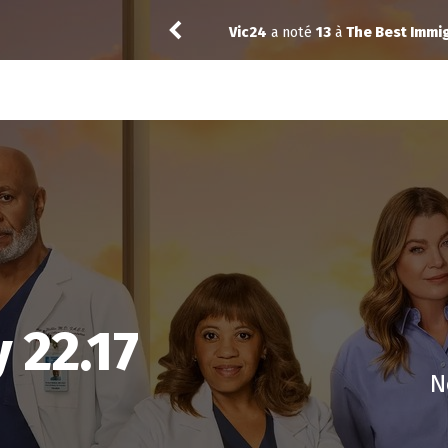
st Immigrant 1.02
crazybenji
a not
 22.17
N