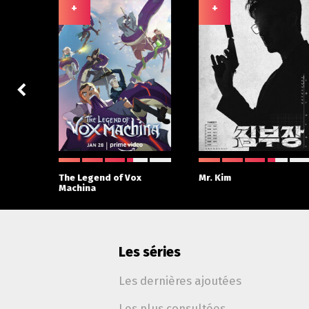
+
+
 With
The Legend of Vox
Mr. Kim
Machina
Les séries
Les dernières ajoutées
Les plus consultées