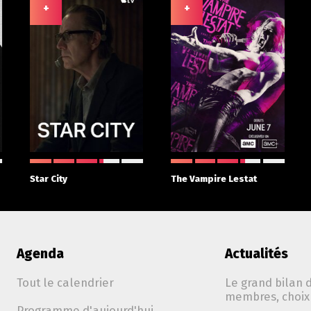
+
+
Star City
The Vampire Lestat
Agenda
Actualités
Tout le calendrier
Le grand bilan d
membres, choix 
Programme d'aujourd'hui