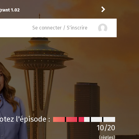
é
11
à
Daredevil: Born Again 1.07
Drannock
Se connecter / S'inscrire
otez l'épisode :
10
/20
(règles)