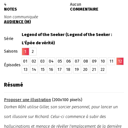
4
Aucun
NOTES
COMMENTAIRE
Non communiquée
AUDIENCE (M)
Legend of the Seeker (Legend of the Seeker :
Série
L'Épée de vérité)
Saisons
1
2
01
02
03
04
05
06
07
08
09
10
11
12
Épisodes
13
14
15
16
17
18
19
20
21
22
Résumé
Proposer une illustration
(200x100 pixels)
Darken Râhl utilise Giller, son sorcier personnel, pour lancer un
sort illusoire sur Richard. Celui-ci commence à subir des
hallucinations et menace de révéler l'emplacement de la dernière