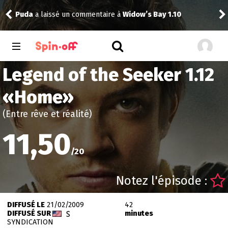
Puda
a laissé un commentaire à
Widow’s Bay 1.10
tom
Legend of the Seeker 1.12
«
Home
»
(Entre rêve et réalité)
11,50
/
20
Notez l'épisode :
DIFFUSÉ LE
21/02/2009
42
DIFFUSÉ SUR
minutes
SYNDICATION