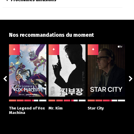
Nos recommandations du moment
+
+
+
+
ght
The Legend of Vox
Mr. Kim
Star City
The
r
Machina